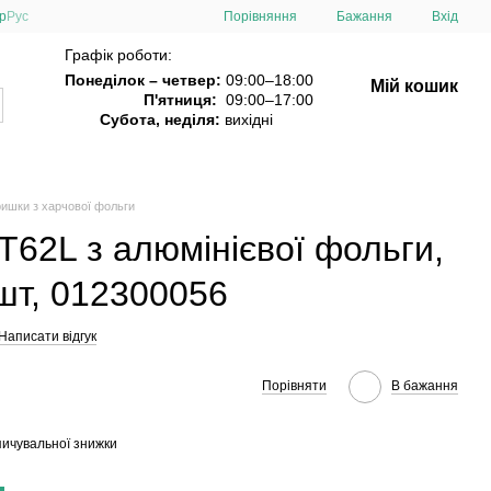
Порівняння
р
Рус
Бажання
Вхід
Графік роботи:
Понеділок – четвер:
09:00–18:00
Мій кошик
П'ятниця:
09:00–17:00
Субота, неділя:
вихідні
ришки з харчової фольги
62L з алюмінієвої фольги,
шт, 012300056
Написати відгук
Порівняти
В бажання
ичувальної знижки