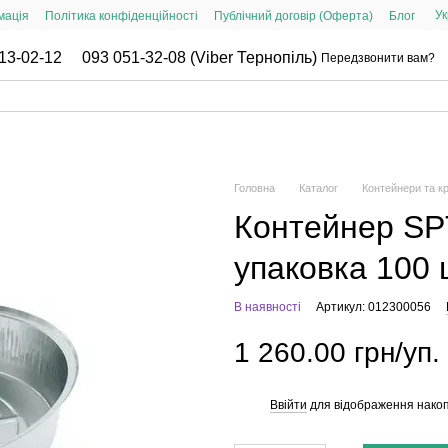
Ук
мація
Політика конфіденційності
Публічний договір (Оферта)
Блог
13-02-12
093 051-32-08 (Viber Тернопіль)
Передзвонити вам?
Головна
Каталог
Контейнери та к
Контейнер SPT
упаковка 100 
В наявності
Артикул: 012300056
1 260.00 грн/уп.
Ввійти
для відображення накоп
%