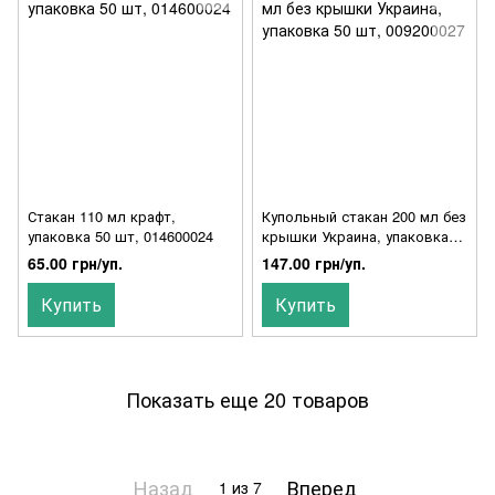
Стакан 110 мл крафт,
Купольный стакан 200 мл без
упаковка 50 шт, 014600024
крышки Украина, упаковка
50 шт, 009200027
65.00 грн/уп.
147.00 грн/уп.
Купить
Купить
Показать еще 20 товаров
Назад
Вперед
1
из 7