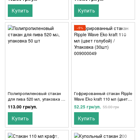
Купить
Купить
−5%
Полипропиленовый стакан
Гофрированный стакан Ripple
для пива 520 мл, упаковка 50
Wave Eko kraft 110 мл (цвет
шт
голубой) / Упаковка (30шт)
113.00 грн/уп.
52.25 грн/уп.
55.00 грн
009000049
Купить
Купить