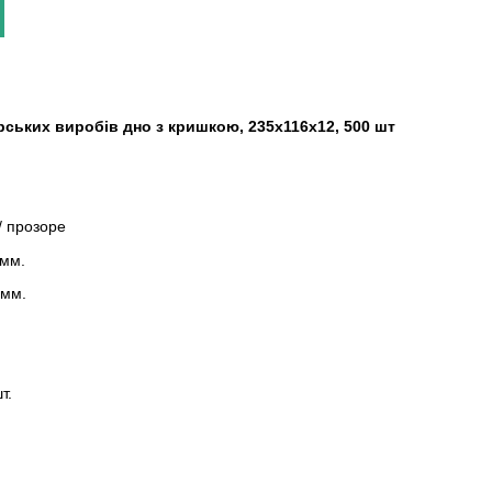
рських виробів дно з кришкою, 235х116х12, 500 шт
/ прозоре
мм.
 мм.
т.