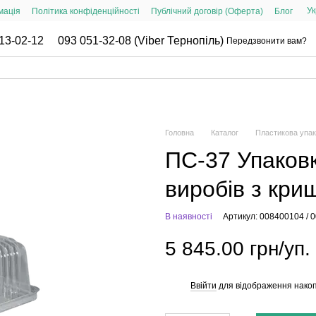
Ук
мація
Політика конфіденційності
Публічний договір (Оферта)
Блог
13-02-12
093 051-32-08 (Viber Тернопіль)
Передзвонити вам?
Головна
Каталог
Пластикова упак
ПС-37 Упаков
виробів з кри
В наявності
Артикул: 008400104 / 
5 845.00 грн/уп.
Ввійти
для відображення накоп
%