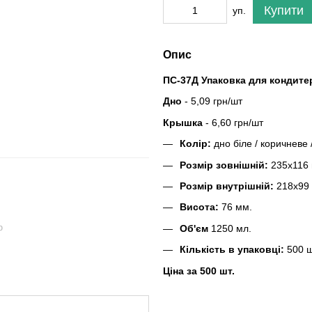
Купити
уп.
Опис
ПС-37Д Упаковка для кондите
Дно
- 5,09 грн/шт
Крышка
- 6,60 грн/шт
Колір:
дно біле / коричневе 
Розмір зовнішній:
235х116 
Розмір внутрішній:
218х99
Висота:
76 мм.
ю
Об'єм
1250 мл.
Кількість в упаковці:
500 ш
Ціна за 500 шт.