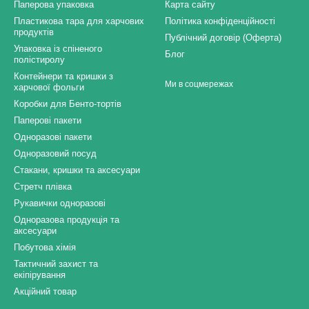
Паперова упаковка
Карта сайту
Пластикова тара для харчових
Політика конфіденційності
продуктів
Публічний договір (Оферта)
Упаковка із спіненого
Блог
полістиролу
Контейнери та кришки з
Ми в соцмережах
харчової фольги
Коробки для Бенто-тортів
Паперові пакети
Одноразові пакети
Одноразовий посуд
Стакани, кришки та аксесуари
Стретч плівка
Рукавички одноразові
Одноразова продукція та
аксесуари
Побутова хімія
Тактичний захист та
екіпірування
Акційний товар