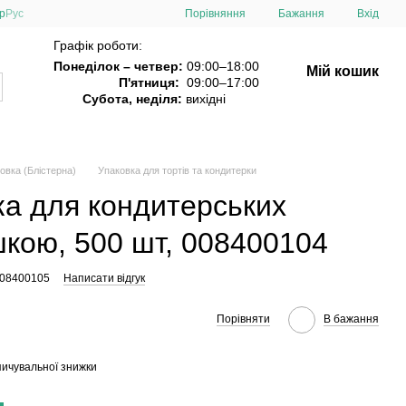
Порівняння
р
Рус
Бажання
Вхід
Графік роботи:
Понеділок – четвер:
09:00–18:00
Мій кошик
П'ятниця:
09:00–17:00
Субота, неділя:
вихідні
овка (Блістерна)
Упаковка для тортів та кондитерки
ка для кондитерських
шкою, 500 шт, 008400104
008400105
Написати відгук
Порівняти
В бажання
ичувальної знижки