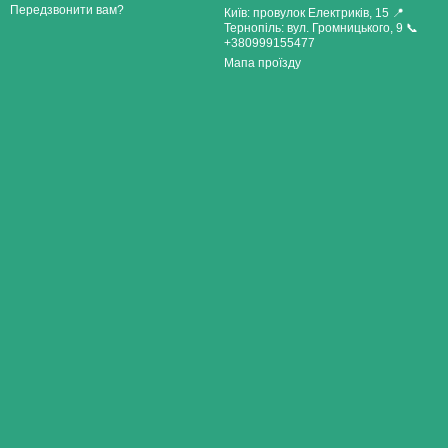
Передзвонити вам?
Київ: провулок Електриків, 15 📍
Тернопіль: вул. Громницького, 9 📞
+380999155477
Мапа проїзду