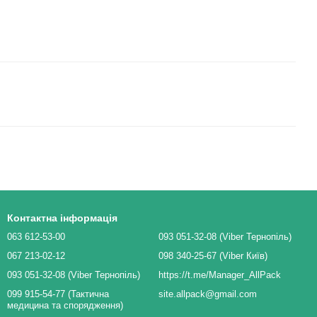
Контактна інформація
063 612-53-00
093 051-32-08 (Viber Тернопіль)
067 213-02-12
098 340-25-67 (Viber Київ)
093 051-32-08 (Viber Тернопіль)
https://t.me/Manager_AllPack
099 915-54-77 (Тактична
site.allpack@gmail.com
медицина та спорядження)