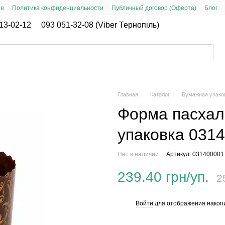
ия
Политика конфиденциальности
Публичный договор (Оферта)
Блог
13-02-12
093 051-32-08 (Viber Тернопіль)
Главная
Каталог
Бумажная упако
Форма пасхал
упаковка 031
Нет в наличии
Артикул: 031400001
239.40 грн/уп.
2
Войти
для отображения накопи
%