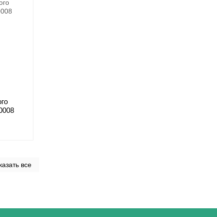
ого
0008
казать все