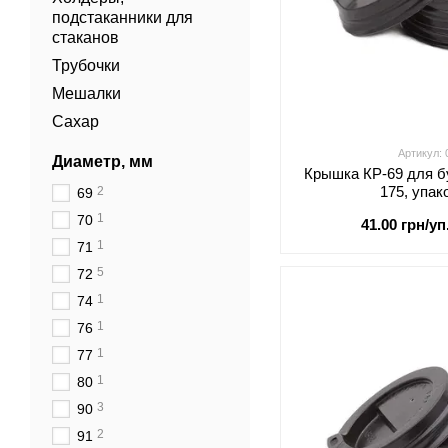
подстаканники для
стаканов
Трубочки
Мешалки
Сахар
Артикул:
Диаметр, мм
Крышка КР-69 для б
175, упак
2
69
1
70
41.00 грн/уп
1
71
5
72
1
74
1
76
1
77
1
80
3
90
2
91