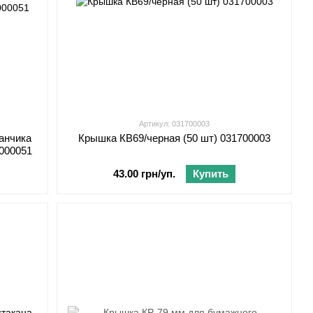
Артикул: 031700003
анчика
Крышка КВ69/черная (50 шт) 031700003
4000051
43.00 грн/уп.
Купить