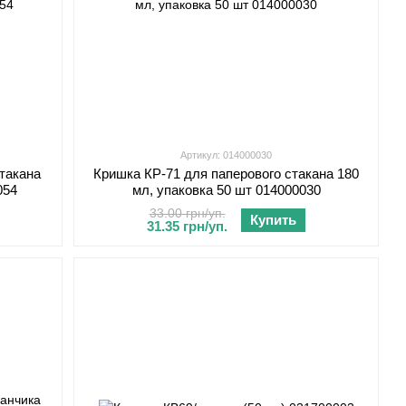
Артикул: 014000030
такана
Кришка КР-71 для паперового стакана 180
054
мл, упаковка 50 шт 014000030
33.00 грн/уп.
Купить
31.35 грн/уп.