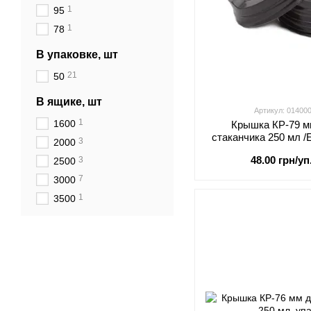
1
95
1
78
В упаковке, шт
21
50
В ящике, шт
Артикул: 01400
1
1600
Крышка КР-79 м
стаканчика 250 мл 
3
2000
48.00 грн/уп
3
2500
7
3000
1
3500