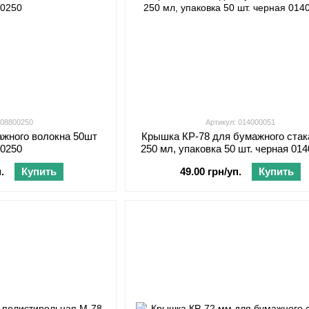
 08800250
Артикул: 014000051
ажного волокна 50шт
Крышка КР-78 для бумажного стак
00250
250 мл, упаковка 50 шт. черная 01
.
Купить
49.00 грн/уп.
Купить