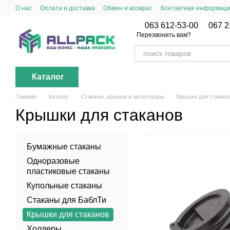
Перейти к основному контенту
О нас
Оплата и доставка
Обмен и возврат
Контактная информац
063 612-53-00
067 2
Перезвонить вам?
Каталог
Главная
Каталог
Стаканы, крышки и аксессуары
Крышки для стакан
Крышки для стаканов
Бумажные стаканы
Одноразовые
пластиковые стаканы
Купольные стаканы
Стаканы для БаблТи
Крышки для стаканов
Холдеры,