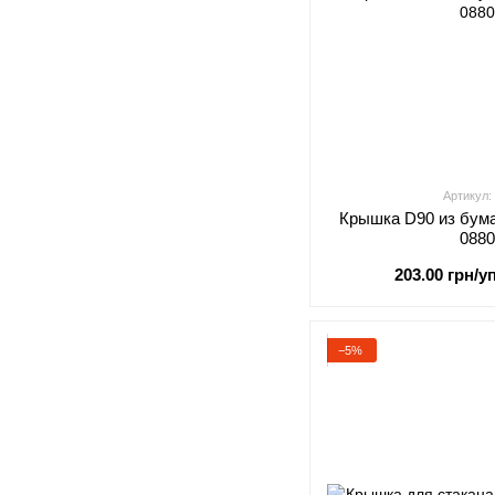
Артикул:
Крышка D90 из бум
088
203.00 грн/уп
−5%