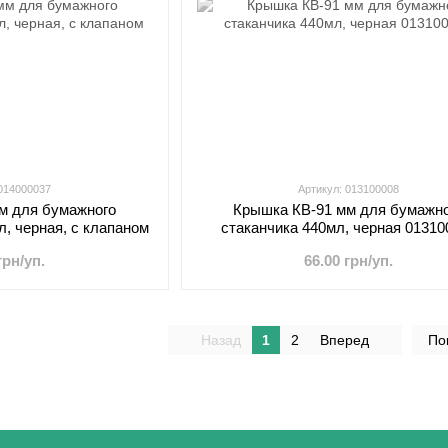
 014000037
Артикул: 013100008
м для бумажного
Крышка КB-91 мм для бумажн
л, черная, с клапаном
стаканчика 440мл, черная 01310
грн/уп.
66.00 грн/уп.
Назад
1
2
Вперед
По