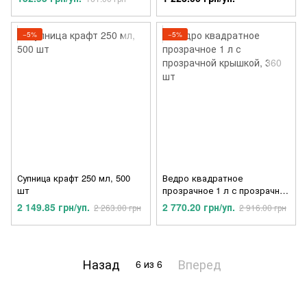
−5%
−5%
Супница крафт 250 мл, 500
Ведро квадратное
шт
прозрачное 1 л с прозрачной
крышкой, 360 шт
2 149.85 грн/уп.
2 770.20 грн/уп.
2 263.00 грн
2 916.00 грн
Назад
Вперед
6
из 6