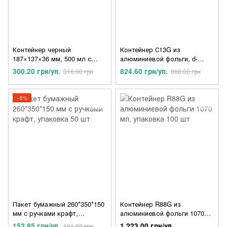
Контейнер черный
Контейнер С13G из
187×137×36 мм, 500 мл с
алюминиевой фольги, d-
крышкой, 50 шт
195мм, 500 мл, 100 шт
300.20 грн/уп.
824.60 грн/уп.
316.00 грн
868.00 грн
−5%
Пакет бумажный 260*350*150
Контейнер R88G из
мм с ручками крафт,
алюминиевой фольги 1070
упаковка 50 шт
мл, упаковка 100 шт
152.95 грн/уп.
1 223.00 грн/уп.
161.00 грн