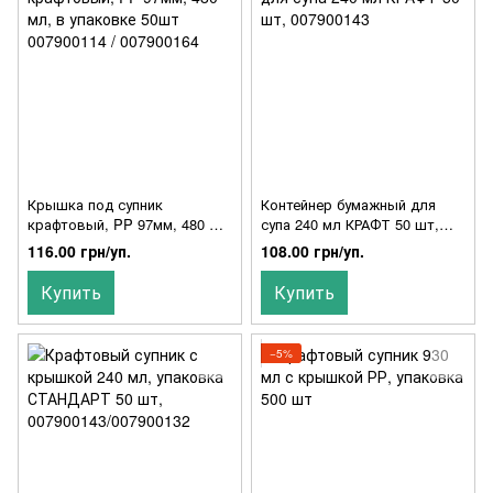
Крышка под супник
Контейнер бумажный для
крафтовый, PP 97мм, 480 мл,
супа 240 мл КРАФТ 50 шт,
в упаковке 50шт 007900114 /
007900143
116.00 грн/уп.
108.00 грн/уп.
007900164
Купить
Купить
−5%