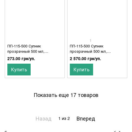
1
ПП-115-500 Супник
ПП-115-500 Супник
прозрачный 500 мл,
прозрачный 500 мл,
упаковка 50 шт
упаковка 500 шт
273.00 грн/уп.
2 570.00 грн/уп.
Купить
Купить
Показать еще 17 товаров
Назад
Вперед
1
из 2