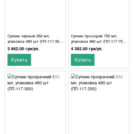
Супник черный 350 мл,
Супник прозорий 750 мл,
упаковка 480 шт (ПП-117-350)
упаковка 480 шт (ПП-117-750)
008400017/008400015-
008400190/008400015-
3 662.00 грн/уп.
4 382.00 грн/уп.
008400016
008400016
Купить
Купить