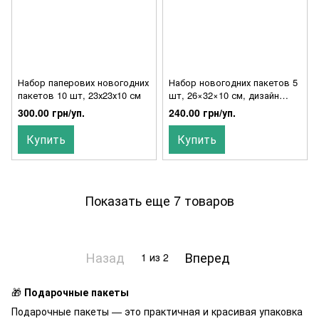
Набор паперових новогодних
Набор новогодних пакетов 5
пакетов 10 шт, 23х23х10 см
шт, 26×32×10 см, дизайн
«Бело-золотой»
300.00 грн/уп.
240.00 грн/уп.
Купить
Купить
Показать еще 7 товаров
Назад
Вперед
1
из 2
🎁
Подарочные пакеты
Подарочные пакеты — это практичная и красивая упаковка