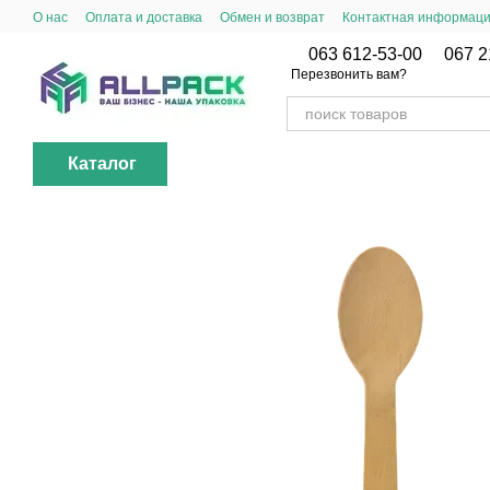
Перейти к основному контенту
О нас
Оплата и доставка
Обмен и возврат
Контактная информац
063 612-53-00
067 2
Перезвонить вам?
Каталог