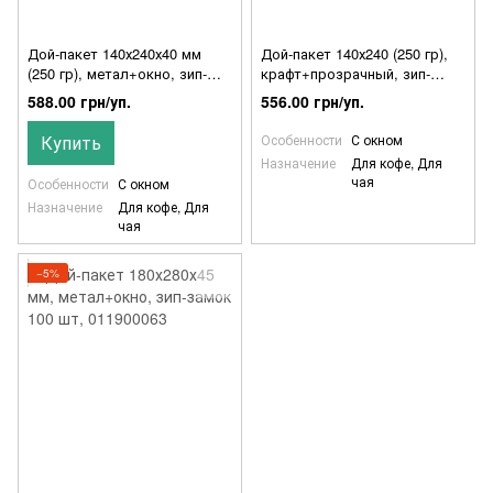
Дой-пакет 140х240х40 мм
Дой-пакет 140х240 (250 гр),
(250 гр), метал+окно, зип-
крафт+прозрачный, зип-
замок 100 шт, 011900062
замок 100 шт, 011900038
588.00 грн/уп.
556.00 грн/уп.
Купить
Особенности
С окном
Назначение
Для кофе, Для
чая
Особенности
С окном
Назначение
Для кофе, Для
чая
−5%