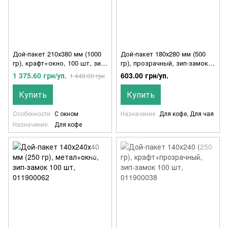
Дой-пакет 210х380 мм (1000
Дой-пакет 180х280 мм (500
гр), крафт+окно, 100 шт, зип-
гр), прозрачный, зип-замок
замок
100 шт, 011900021
1 375.60 грн/уп.
603.00 грн/уп.
1 448.00 грн
Купить
Купить
Особенности
С окном
Назначение
Для кофе, Для чая
Назначение
Для кофе