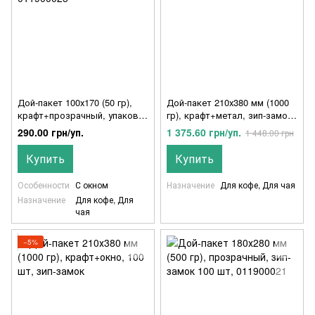
Дой-пакет 100х170 (50 гр),
Дой-пакет 210х380 мм (1000
крафт+прозрачный, упаковка
гр), крафт+метал, зип-замок,
100шт, 011900025
011900024
290.00 грн/уп.
1 375.60 грн/уп.
1 448.00 грн
Купить
Купить
Особенности
С окном
Назначение
Для кофе, Для чая
Назначение
Для кофе, Для
чая
−5%