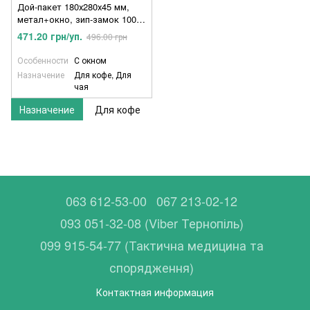
Дой-пакет 180х280х45 мм,
метал+окно, зип-замок 100
шт, 011900063
471.20 грн/уп.
496.00 грн
Особенности
С окном
Назначение
Для кофе, Для
чая
Назначение
Для кофе
063 612-53-00
067 213-02-12
093 051-32-08 (Viber Тернопіль)
099 915-54-77 (Тактична медицина та
спорядження)
Контактная информация