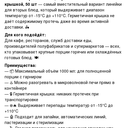
крышкой, 50 шт
— самый вместительный вариант линейки
для вторых блюд, который выдерживает диапазон
температур от -15°C до +110°C. Герметичная крышка не
даёт содержимому протечь даже во время активной
доставки. 🛵
Для кого подойдёт:
Для кафе, ресторанов, служб доставки еды,
производителей полуфабрикатов и супермаркетов — всех,
кто упаковывает крупные порции горячих или охлаждённых
готовых блюд. 🍽️
Преимущества:
— 📦 Максимальный объём 1000 мл: для полноценной
порции с гарниром
— ♨️ Можно разогревать в микроволновой печи прямо в
контейнере
— 🔒 Герметичная крышка: никаких протечек при
транспортировке
— ❄️🔥 Выдерживает перепады температур от -15°C до
+110°C
— 🤖 Подходит для запайки, автоматических линий,
пастеризации и стерилизации
— 🏷️ Гладкая поверхность для нанесения этикетки или