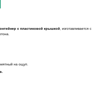
онтейнер с пластиковой крышкой
, изготавливается с
ртона.
риятный на ощуп.
в.