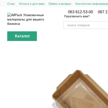
Перейти к основному контенту
О нас
Оплата и доставка
Обмен и возврат
Контактная информац
063 612-53-00
067 2
Перезвонить вам?
Каталог