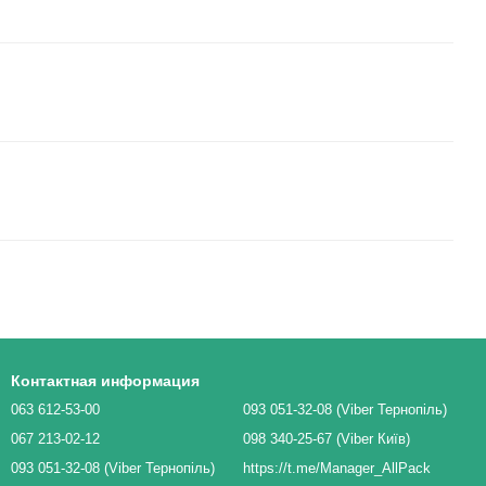
Контактная информация
063 612-53-00
093 051-32-08 (Viber Тернопіль)
067 213-02-12
098 340-25-67 (Viber Київ)
093 051-32-08 (Viber Тернопіль)
https://t.me/Manager_AllPack