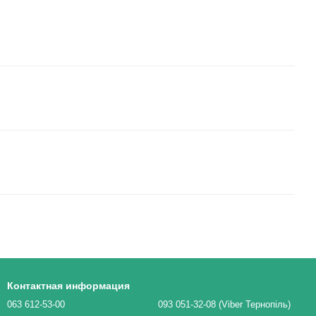
Контактная информация
063 612-53-00
093 051-32-08 (Viber Тернопіль)