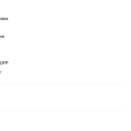
овка
ов
BOPP
т