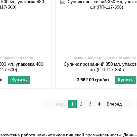
/008400015-008400016
Артикул: 008400018/008400015-0084000
500 мл, упаковка 480
Супник прозрачний 350 мл, упаков
117-500)
шт (ПП-117-350)
п.
Купить
3 662.00 грн/уп.
Купить
Назад
1
2
3
4
Вперед
 невозможна работа никаких видов пищевой промышленности. Данные