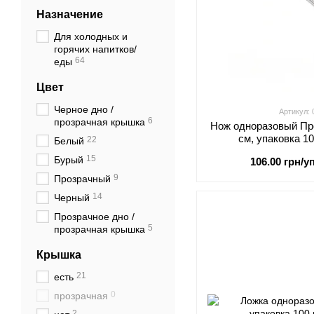
Назначение
Для холодных и
горячих напитков/
64
еды
Цвет
Черное дно /
Артикул:
6
прозрачная крышка
Нож одноразовый Пр
см, упаковка 1
22
Белый
15
Бурый
106.00 грн/уп
9
Прозрачный
14
Черный
Прозрачное дно /
5
прозрачная крышка
Крышка
21
есть
0
прозрачная
2