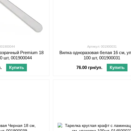
 001900044
Артикул: 001900031
озрачный Premium 18
Вилка одноразовая белая 16 см, у
00 шт, 001900044
100 шт, 001900031
.
Купить
76.00 грн/уп.
Купить