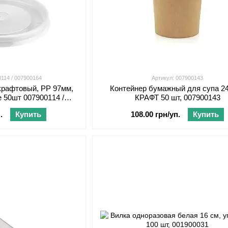
0114 / 007900164
Артикул: 007900143
крафтовый, PP 97мм,
Контейнер бумажный для супа 2
е 50шт 007900114 /
КРАФТ 50 шт, 007900143
00164
.
Купить
108.00 грн/уп.
Купить