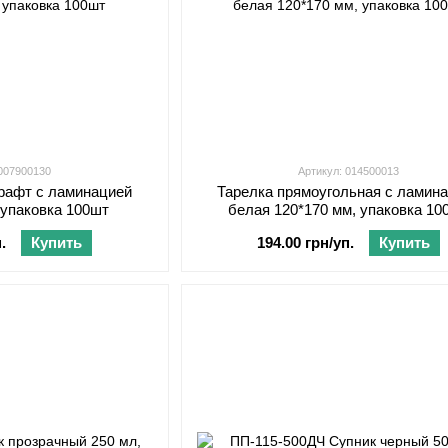
 007900130
Артикул: 014500013
крафт с ламинацией
Тарелка прямоугольная с ламин
 упаковка 100шт
белая 120*170 мм, упаковка 10
.
Купить
194.00 грн/уп.
Купить