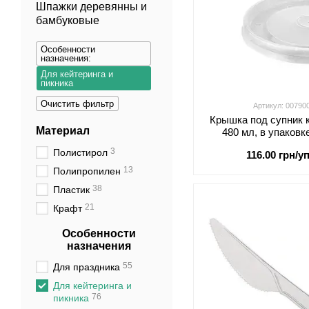
Шпажки деревянны и
бамбуковые
Особенности
назначения:
Для кейтеринга и
пикника
Очистить фильтр
Артикул: 00790
Крышка под супник 
Материал
480 мл, в упаковк
0079
3
Полистирол
116.00 грн/уп
13
Полипропилен
38
Пластик
21
Крафт
Особенности
назначения
55
Для праздника
Для кейтеринга и
76
пикника