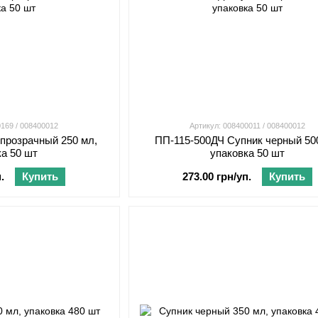
0169 / 008400012
Артикул: 008400011 / 008400012
 прозрачный 250 мл,
ПП-115-500ДЧ Супник черный 50
ка 50 шт
упаковка 50 шт
.
Купить
273.00 грн/уп.
Купить