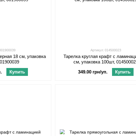
 001900039
Артикул: 014500023
ерная 18 см, упаковка
Тарелка круглая крафт с ламинац
001900039
см, упаковка 100шт, 0145000
.
Купить
349.00 грн/уп.
Купить