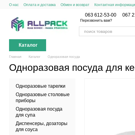
Перейти к основному контенту
О нас
Оплата и доставка
Обмен и возврат
Контактная информац
063 612-53-00
067 2
Перезвонить вам?
Каталог
Главная
Каталог
Одноразовая посуда
Одноразовая посуда для к
Одноразовые тарелки
Одноразовые столовые
приборы
Одноразовая посуда
для супа
Диспенсеры, дозаторы
для соуса