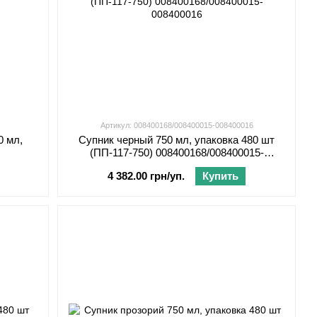
Артикул: 008400168/008400015-008400016
0 мл,
Супник черный 750 мл, упаковка 480 шт
(ПП-117-750) 008400168/008400015-
008400016
4 382.00 грн/уп.
Купить