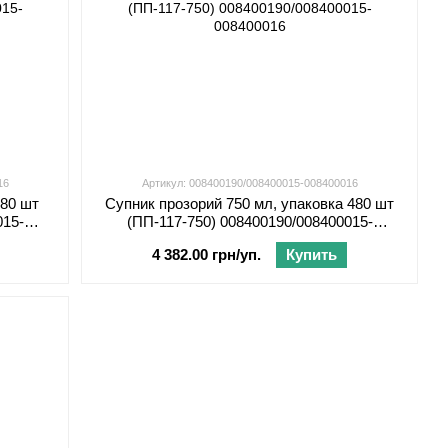
16
Артикул: 008400190/008400015-008400016
480 шт
Супник прозорий 750 мл, упаковка 480 шт
015-
(ПП-117-750) 008400190/008400015-
008400016
4 382.00 грн/уп.
Купить