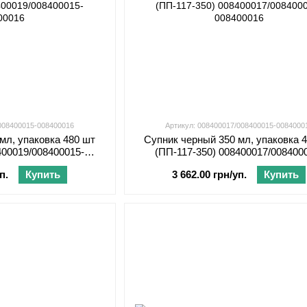
/008400015-008400016
Артикул: 008400017/008400015-0084000
мл, упаковка 480 шт
Супник черный 350 мл, упаковка 
400019/008400015-
(ПП-117-350) 008400017/008400
00016
008400016
п.
Купить
3 662.00 грн/уп.
Купить