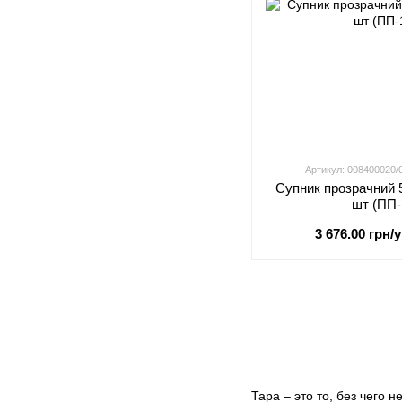
Артикул: 008400020
Супник прозрачний 
шт (ПП-
3 676.00 грн/у
Тара – это то, без чего