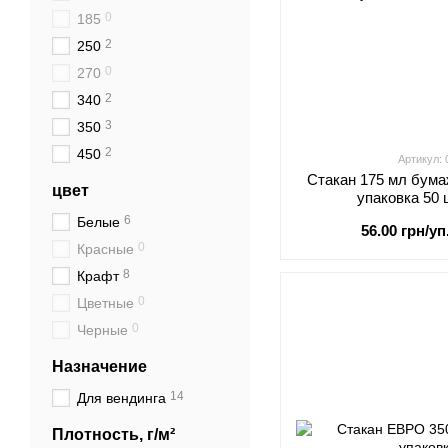
0
185
2
250
0
270
2
340
3
350
2
450
Артикул:
Стакан 175 мл бума
цвет
упаковка 50 
6
Белые
56.00 грн/уп
0
Красные
8
Крафт
0
Цветные
0
Черные
Назначение
14
Для вендинга
Плотность, г/м²