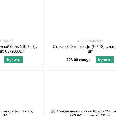
 037200017
Артикул: 014600026
жный белый (КР-69),
Стакан 340 мл крафт (КР-79), упак
шт, 037200017
шт
.
Купить
123.00 грн/уп.
Купить