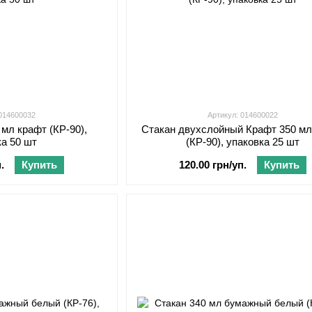
 014600032
Артикул: 014600022
мл крафт (КР-90),
Стакан двухслойный Крафт 350 м
ка 50 шт
(КР-90), упаковка 25 шт
.
Купить
120.00 грн/уп.
Купить