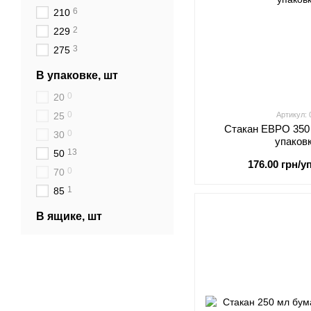
6
210
2
229
3
275
В упаковке, шт
0
20
0
25
Артикул:
Стакан ЕВРО 350 
0
30
упаков
13
50
176.00 грн/уп
0
70
1
85
В ящике, шт