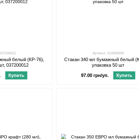
 037200012
Артикул: 014600008
жный белый (КР-76),
Стакан 340 мл бумажный белый (К
шт, 037200012
упаковка 50 шт
.
Купить
97.00 грн/уп.
Купить