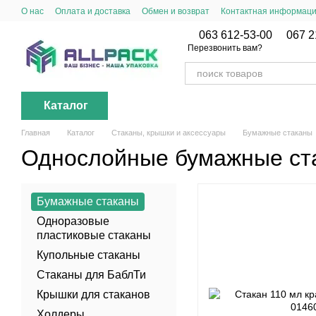
Перейти к основному контенту
О нас
Оплата и доставка
Обмен и возврат
Контактная информац
063 612-53-00
067 2
Перезвонить вам?
Каталог
Главная
Каталог
Стаканы, крышки и аксессуары
Бумажные стаканы
Однослойные бумажные ст
Бумажные стаканы
Одноразовые
пластиковые стаканы
Купольные стаканы
Стаканы для БаблТи
Крышки для стаканов
Холдеры,