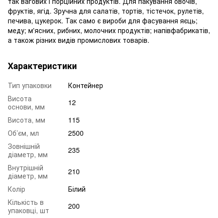
так вагових і порційних продуктів. Для пакування овочів,
фруктів, ягід. Зручна для салатів, тортів, тістечок, рулетів,
печива, цукерок. Так само є вироби для фасування яєць;
меду; м'ясних, рибних, молочних продуктів; напівфабрикатів,
а також різних видів промислових товарів.
Характеристики
Тип упаковки
Контейнер
Висота
12
основи, мм
Висота, мм
115
Об’єм, мл
2500
Зовнішній
235
діаметр, мм
Внутрішній
210
діаметр, мм
Колір
Білий
Кількість в
200
упаковці, шт