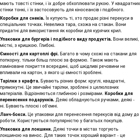
мають товсті стінки, і їх добре обхоплювати рукою. У квадратних
стінки тонкі, і їх застосовують для кіносеансів і подібного.
Коробки для снеків.
Їх купують ті, хто продає різні перекуси в
спеціальних точках. Невелика тара, схожа на стакан. Вони
придатні для використання як коробки для курячих крил.
Упаковки для бургерів і подібного виду продуктів.
Вони великі,
місткі, з кришкою. Глибокі.
Ємності для картоплі фрі.
Багато в чому схожі на стакани для
попкорну, тільки більш плоскі за формою. Також мають
ламіноване покриття всередині, щоб шкідливі речовини не
впливали на картон, з якого ці ємності зроблені.
Тарілки з крафта.
Бувають різних форм: круглі, квадратні,
прямокутні. Це звичайні тарілки, зроблені з целюлозних
матеріалів. Відрізняються глибиною і розмірами.
Коробки для
перенесення подарунків.
Деякі обладнуються ручками, деякі -
ні. Бувають плоскі і об'ємні.
Ланч-бокси.
Це упаковки для перенесення перекусів від дому до
роботи. Користуються популярністю у багатьох покупців.
Упаковка для локшини.
Деякі точки в містах торгують
локшиною на винос. Для таких точок хороший варіант - це