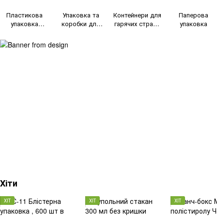
Пластикова
Упаковка та
Контейнери для
Паперова
упаковка
коробки для
гарячих страв і
упаковка
(Блістерна)
суші та ролів
ланч бокси під
запайку
Хіти
ХІТ
ХІТ
ХІТ