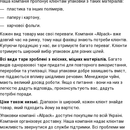
Наша компанія пропонує клієнтам упаковки з таких матеріалів:
пластика та інших полімерів,
паперу і картону,
харчової фольги.
Кожен вид товару має свої переваги. Компанія «Allpack» вже
довгий час на ринку, тому наші фахівці знають потреби клієнтів.
Купуючи продукцію у нас, ви отримуєте багато переваг. Клієнти
отримують широкий вибір упаковок для різних цілей.
Всі види тари зроблені з якісних, міцних матеріалів.
Багато
видів одноразової тари придатні для повторного використання,
переробки та утилізації. Наші упаковки добре захищають вміст,
не піддаються впливу шкідливих речовин. Менеджери чуйні,
мають великий досвід роботи. Якщо є питання - вони на них з
легкістю дадуть відповідь, проконсультують вас, дадуть
потрібні поради.
Ціни також низькі.
Діапазон їх широкий, кожен клієнт знайде
товар, який підходить йому за вартістю.
Упаковки компанії «Allpack» доступні покупцям по всій Україні.
Компанія організовує доставку. Наша компанія надає клієнтам
можливість звернутися до служби підтримки. Всі проблеми ми