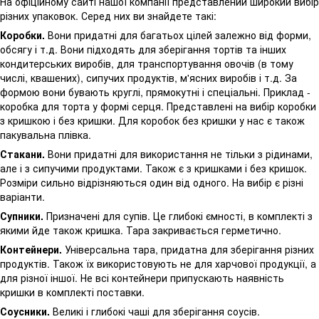
На офіційному сайті нашої компанії представлений широкий вибір
різних упаковок. Серед них ви знайдете такі:
Коробки.
Вони придатні для багатьох цілей залежно від форми,
обсягу і т.д. Вони підходять для зберігання тортів та інших
кондитерських виробів, для транспортування овочів (в тому
числі, квашених), сипучих продуктів, м'ясних виробів і т.д. За
формою вони бувають круглі, прямокутні і спеціальні. Приклад -
коробка для торта у формі серця. Представлені на вибір коробки
з кришкою і без кришки. Для коробок без кришки у нас є також
пакувальна плівка.
Стакани.
Вони придатні для використання не тільки з рідинами,
але і з сипучими продуктами. Також є з кришками і без кришок.
Розміри сильно відрізняються один від одного. На вибір є різні
варіанти.
Супники.
Призначені для супів. Це глибокі ємності, в комплекті з
якими йде також кришка. Тара закривається герметично.
Контейнери.
Універсальна тара, придатна для зберігання різних
продуктів. Також їх використовують не для харчової продукції, а
для різної іншої. Не всі контейнери припускають наявність
кришки в комплекті поставки.
Соусники.
Великі і глибокі чаші для зберігання соусів.