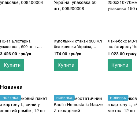
ПС-11 Блістерна
Купольний стакан 300 мл
Ланч-бокс МВ-1
упаковка , 600 шт в
без кришки Україна,
полістиролу Ч
упаковке, 008400004
упаковка 50 шт,
250х210х70мм,
3 426.00 грн/уп.
174.00 грн/уп.
1 023.00 грн/у
009200008
150 шт
Купити
Купити
Купити
Новинки
НОВИНКА
НОВИНКА
НОВИНКА