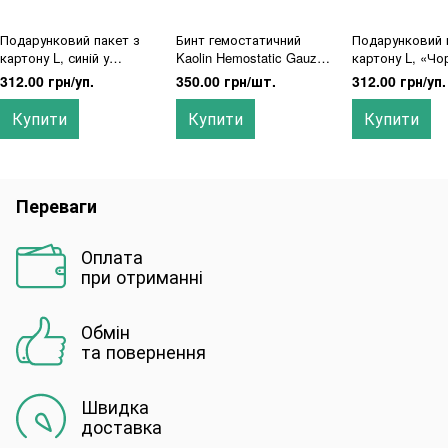
Подарунковий пакет з
Бинт гемостатичний
Подарунковий 
картону L, синій у
Kaolin Hemostatic Gauze
картону L, «Чо
золотий ромбік, 12 шт
Z-складений
місто», 12 шт
312.00 грн/уп.
350.00 грн/шт.
312.00 грн/уп.
Купити
Купити
Купити
Переваги
Оплата
при отриманні
Обмін
та повернення
Швидка
доставка