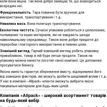
коли вона міцна. Так вона добре захищає те, що знаходиться
всередині неї.
Функціональність.
Тара повинна бути зручною для
використання, транспортування і т.д.
Невелика маса.
Вона полегшує транспортування.
Екологічна чистота.
Сучасні упаковки робляться з целюлозних,
полімерних та інших матеріалів, які не завдають шкоди
навколишньому середовищу. Також вони добре придатні до
переробки і повторного використання в певних цілях.
Зовнішній вигляд.
Гарний зовнішній вигляд робить упаковку
привабливою, товар в ній буде легше продати. Також на
упаковку можна нанести логотип своєї компанії. Це допоможе
просуватися бізнесу.
Якісна ємність гарантує збереження вмісту, відокремлює його
від зовнішніх факторів, які можуть зробити шкідливий вплив і т.д.
У нас в компанії «Allpack» клієнти зможуть вибрати якісні
пакувальні матеріали для будь-яких цілей.
Компанія «Allpack» - широкий асортимент товарів
на будь-який вибір