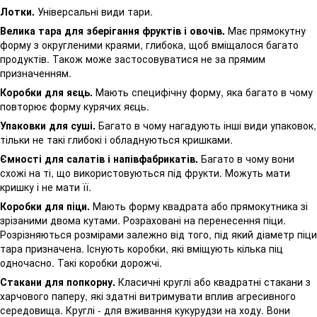
Лотки.
Універсальні види тари.
Велика тара для зберігання фруктів і овочів.
Має прямокутну
форму з округленими краями, глибока, щоб вміщалося багато
продуктів. Також може застосовуватися не за прямим
призначенням.
Коробки для яєць.
Мають специфічну форму, яка багато в чому
повторює форму курячих яєць.
Упаковки для суші.
Багато в чому нагадують інші види упаковок,
тільки не такі глибокі і обладнуються кришками.
Ємності для салатів і напівфабрикатів.
Багато в чому вони
схожі на ті, що використовуються під фрукти. Можуть мати
кришку і не мати її.
Коробки для піци.
Мають форму квадрата або прямокутника зі
зрізаними двома кутами. Розраховані на перенесення піци.
Розрізняються розмірами залежно від того, під який діаметр піци
тара призначена. Існують коробки, які вміщують кілька піц
одночасно. Такі коробки дорожчі.
Стакани для попкорну.
Класичні круглі або квадратні стакани з
харчового паперу, які здатні витримувати вплив агресивного
середовища. Круглі - для вживання кукурудзи на ходу. Вони