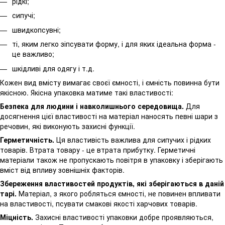
рідкі;
сипучі;
швидкопсувні;
ті, яким легко зіпсувати форму, і для яких ідеальна форма -
це важливо;
шкідливі для одягу і т.д.
Кожен вид вмісту вимагає своєї ємності, і ємність повинна бути
якісною. Якісна упаковка матиме такі властивості:
Безпека для людини і навколишнього середовища.
Для
досягнення цієї властивості на матеріал наносять певні шари з
речовин, які виконують захисні функції.
Герметичність.
Ця властивість важлива для сипучих і рідких
товарів. Втрата товару - це втрата прибутку. Герметичні
матеріали також не пропускають повітря в упаковку і зберігають
вміст від впливу зовнішніх факторів.
Збереження властивостей продуктів, які зберігаються в даній
тарі.
Матеріал, з якого робляться ємності, не повинен впливати
на властивості, псувати смакові якості харчових товарів.
Міцність.
Захисні властивості упаковки добре проявляються,