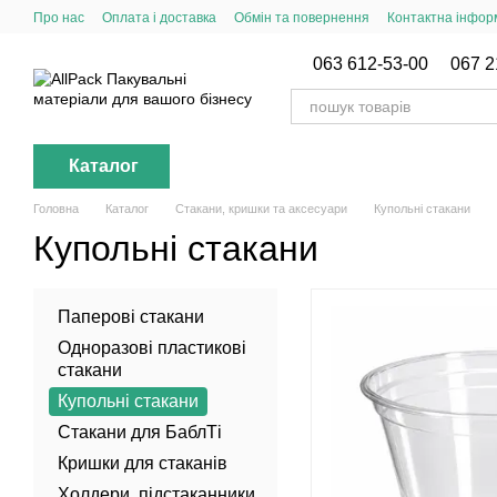
Перейти до основного контенту
Про нас
Оплата і доставка
Обмін та повернення
Контактна інфор
063 612-53-00
067 2
Каталог
Головна
Каталог
Стакани, кришки та аксесуари
Купольні стакани
Купольні стакани
Паперові стакани
Одноразові пластикові
стакани
Купольні стакани
Стакани для БаблТі
Кришки для стаканів
Холдери, підстаканники