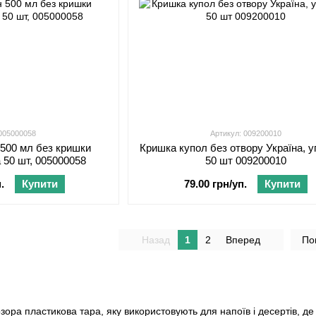
 005000058
Артикул: 009200010
 500 мл без кришки
Кришка купол без отвору Україна, 
а 50 шт, 005000058
50 шт 009200010
.
Купити
79.00 грн/уп.
Купити
Назад
1
2
Вперед
По
озора пластикова тара, яку використовують для напоїв і десертів, д