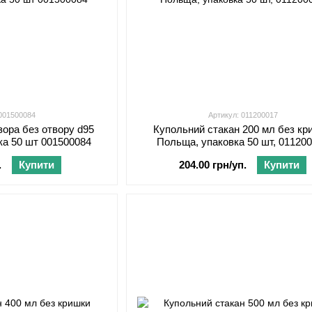
 001500084
Артикул: 011200017
зора без отвору d95
Купольний стакан 200 мл без кр
ка 50 шт 001500084
Польща, упаковка 50 шт, 01120
.
Купити
204.00 грн/уп.
Купити