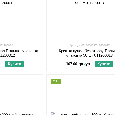
 011200012
Артикул: 011200013/017600017
пол Польща, упаковка
Кришка купол без отвору Поль
11200012
упаковка 50 шт 011200013
.
Купити
107.00 грн/уп.
Купити
ХІТ