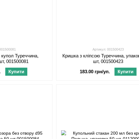
 001500081
Артикул: 001500423
 купол Туреччина,
Кришка з кліпсою Туреччина, упако
шт, 001500081
шт, 001500423
.
Купити
183.00 грн/уп.
Купити