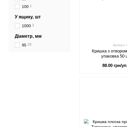
1
100
У ящику, шт
3
1000
Діаметр, мм
28
95
Артикул:
Кришка з отвором
упаковка 50 
88.00 грн/уп