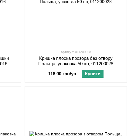
Артикул: 011200028
ишки
Кришка плоска прозора без отвору
0016
Польща, упаковка 50 шт, 011200028
118.00 грн/уп.
Купити