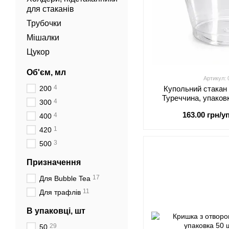
для стаканів
Трубочки
Мішалки
Цукор
Об'єм, мл
Артикул:
4
200
Купольний стакан
Туреччина, упаков
4
300
163.00 грн/уп
4
400
1
420
3
500
Призначення
17
Для Bubble Tea
11
Для трафлів
В упаковці, шт
29
50