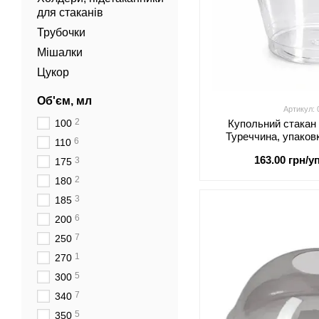
для стаканів
Трубочки
Мішалки
Цукор
Об'єм, мл
Артикул:
2
100
Купольний стакан
Туреччина, упаков
6
110
163.00 грн/уп
3
175
2
180
3
185
6
200
7
250
1
270
5
300
7
340
5
350