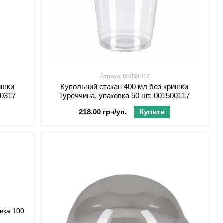
Артикул: 001500117
ишки
Купольний стакан 400 мл без кришки
00317
Туреччина, упаковка 50 шт, 001500117
218.00 грн/уп.
Купити