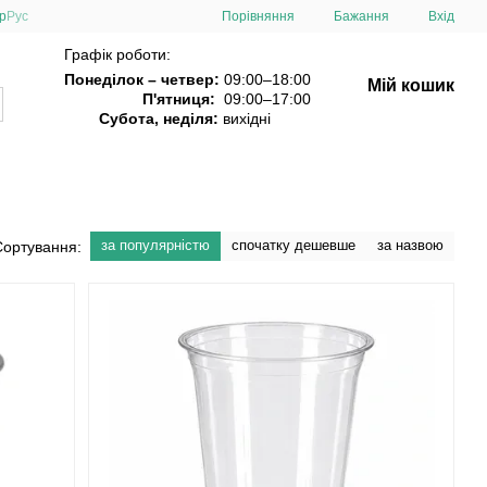
Порівняння
р
Рус
Бажання
Вхід
Графік роботи:
Понеділок – четвер:
09:00–18:00
Мій кошик
П'ятниця:
09:00–17:00
Субота, неділя:
вихідні
за популярністю
спочатку дешевше
за назвою
Сортування: