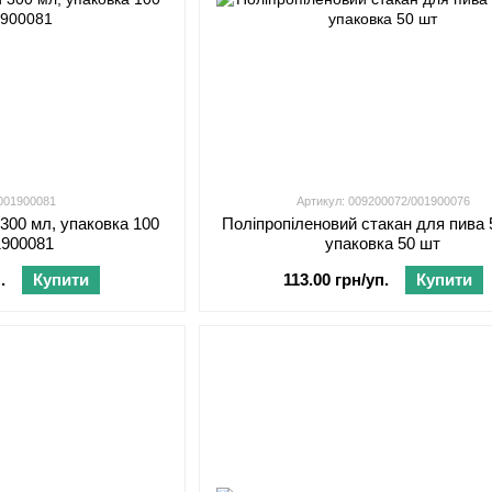
 001900081
Артикул: 009200072/001900076
300 мл, упаковка 100
Поліпропіленовий стакан для пива 
1900081
упаковка 50 шт
.
Купити
113.00 грн/уп.
Купити