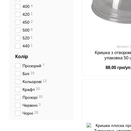
4
400
1
420
2
450
6
500
1
520
1
440
Артикул:
Кришка з отвором
Колір
упаковка 50 
7
Прозорий
88.00 грн/уп
16
Білі
12
Кольорові
20
Крафт
35
Прозорі
3
Червоні
20
Чорні