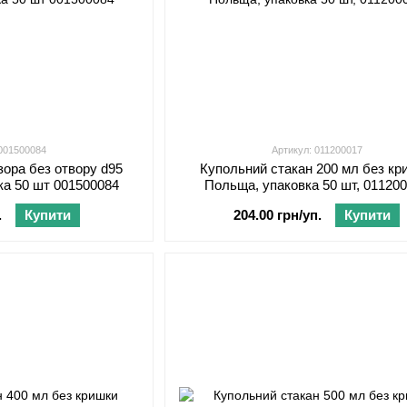
 001500084
Артикул: 011200017
зора без отвору d95
Купольний стакан 200 мл без кр
ка 50 шт 001500084
Польща, упаковка 50 шт, 01120
.
Купити
204.00 грн/уп.
Купити