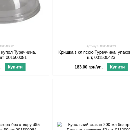
 001500081
Артикул: 001500423
 купол Туреччина,
Кришка з кліпсою Туреччина, упако
шт, 001500081
шт, 001500423
.
Купити
183.00 грн/уп.
Купити