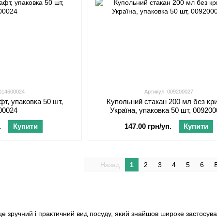
 014600024
Артикул: 009200027
фт, упаковка 50 шт,
Купольний стакан 200 мл без кр
00024
Україна, упаковка 50 шт, 00920
.
Купити
147.00 грн/уп.
Купити
Назад
1
2
3
4
5
6
 це зручний і практичний вид посуду, який знайшов широке застосу