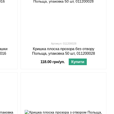
Артикул: 011200028
ишки
Кришка плоска прозора без отвору
0016
Польща, упаковка 50 шт, 011200028
118.00 грн/уп.
Купити