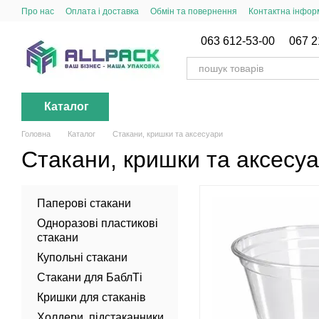
Перейти до основного контенту
Про нас
Оплата і доставка
Обмін та повернення
Контактна інфор
063 612-53-00
067 2
Каталог
Головна
Каталог
Стакани, кришки та аксесуари
Стакани, кришки та аксесу
Паперові стакани
Одноразові пластикові
стакани
Купольні стакани
Стакани для БаблТі
Кришки для стаканів
Холдери, підстаканники