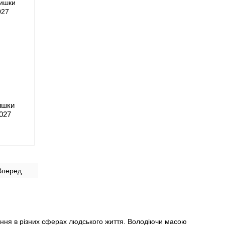
ишки
0027
Вперед
вання в різних сферах людського життя. Володіючи масою