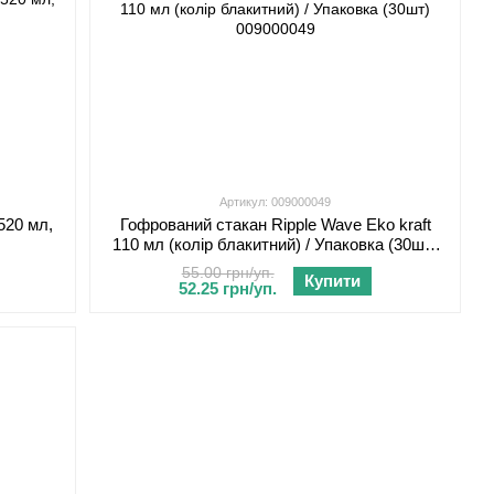
Артикул: 009000049
520 мл,
Гофрований стакан Ripple Wave Eko kraft
110 мл (колір блакитний) / Упаковка (30шт)
009000049
55.00 грн/уп.
Купити
52.25 грн/уп.