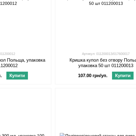
 011200012
Артикул: 011200013/017600017
пол Польща, упаковка
Кришка купол без отвору Поль
11200012
упаковка 50 шт 011200013
.
Купити
107.00 грн/уп.
Купити