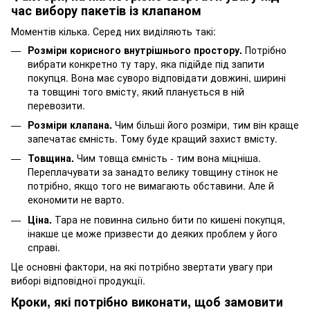
час вибору пакетів із клапаном
Моментів кілька. Серед них виділяють такі:
Розміри корисного внутрішнього простору.
Потрібно
вибрати конкретно ту тару, яка підійде під запити
покупця. Вона має суворо відповідати довжині, ширині
та товщині того вмісту, який планується в ній
перевозити.
Розміри клапана.
Чим більші його розміри, тим він краще
запечатає ємність. Тому буде кращий захист вмісту.
Товщина.
Чим товща ємність - тим вона міцніша.
Переплачувати за занадто велику товщину стінок не
потрібно, якщо того не вимагають обставини. Але й
економити не варто.
Ціна.
Тара не повинна сильно бити по кишені покупця,
інакше це може призвести до деяких проблем у його
справі.
Це основні фактори, на які потрібно звертати увагу при
виборі відповідної продукції.
Кроки, які потрібно виконати, щоб замовити