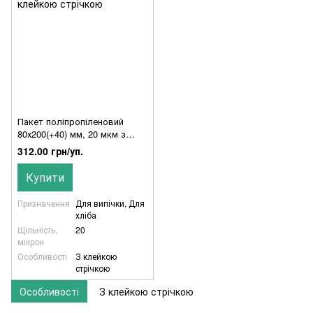
Пакет поліпропіленовий
80х200(+40) мм, 20 мкм з
клейкою стрічкою
312.00 грн/уп.
Купити
Призначення
Для випічки, Для
хліба
Щільність,
20
мікрон
Особливості
З клейкою
стрічкою
Особливості
З клейкою стрічкою