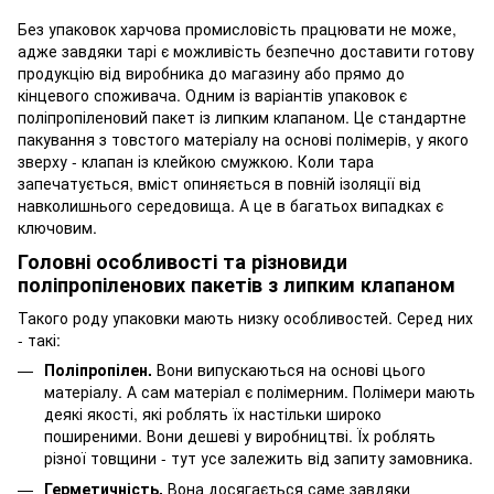
Без упаковок харчова промисловість працювати не може,
адже завдяки тарі є можливість безпечно доставити готову
продукцію від виробника до магазину або прямо до
кінцевого споживача. Одним із варіантів упаковок є
поліпропіленовий пакет із липким клапаном. Це стандартне
пакування з товстого матеріалу на основі полімерів, у якого
зверху - клапан із клейкою смужкою. Коли тара
запечатується, вміст опиняється в повній ізоляції від
навколишнього середовища. А це в багатьох випадках є
ключовим.
Головні особливості та різновиди
поліпропіленових пакетів з липким клапаном
Такого роду упаковки мають низку особливостей. Серед них
- такі:
Поліпропілен.
Вони випускаються на основі цього
матеріалу. А сам матеріал є полімерним. Полімери мають
деякі якості, які роблять їх настільки широко
поширеними. Вони дешеві у виробництві. Їх роблять
різної товщини - тут усе залежить від запиту замовника.
Герметичність.
Вона досягається саме завдяки