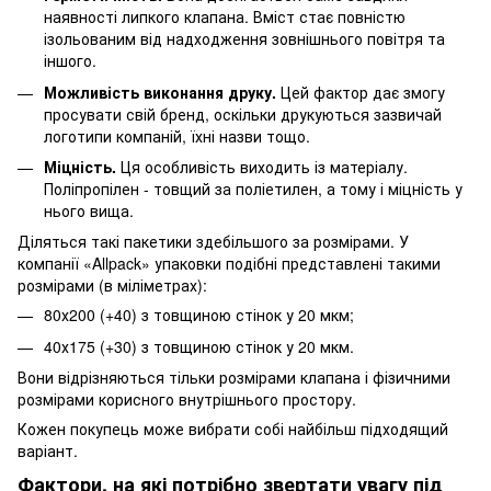
наявності липкого клапана. Вміст стає повністю
ізольованим від надходження зовнішнього повітря та
іншого.
Можливість виконання друку.
Цей фактор дає змогу
просувати свій бренд, оскільки друкуються зазвичай
логотипи компаній, їхні назви тощо.
Міцність.
Ця особливість виходить із матеріалу.
Поліпропілен - товщий за поліетилен, а тому і міцність у
нього вища.
Діляться такі пакетики здебільшого за розмірами. У
компанії «Allpack» упаковки подібні представлені такими
розмірами (в міліметрах):
80х200 (+40) з товщиною стінок у 20 мкм;
40х175 (+30) з товщиною стінок у 20 мкм.
Вони відрізняються тільки розмірами клапана і фізичними
розмірами корисного внутрішнього простору.
Кожен покупець може вибрати собі найбільш підходящий
варіант.
Фактори, на які потрібно звертати увагу під