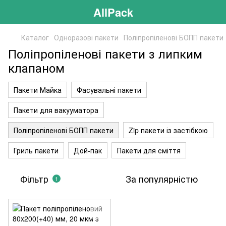
AllPack
Каталог
Одноразові пакети
Поліпропіленові БОПП пакети
Поліпропіленові пакети з липким
клапаном
Пакети Майка
Фасувальні пакети
Пакети для вакууматора
Поліпропіленові БОПП пакети
Zip пакети із застібкою
Гриль пакети
Дой-пак
Пакети для сміття
Фільтр
За популярністю
1