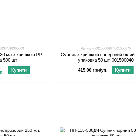
00034/018300009
Артикул: 001500040 / 001500075
30 мл з кришкою РР,
Супник з кришкою паперовий білий 
а 500 шт
упаковка 50 шт, 001500040
п.
Купити
415.00 грн/уп.
Купити
п.