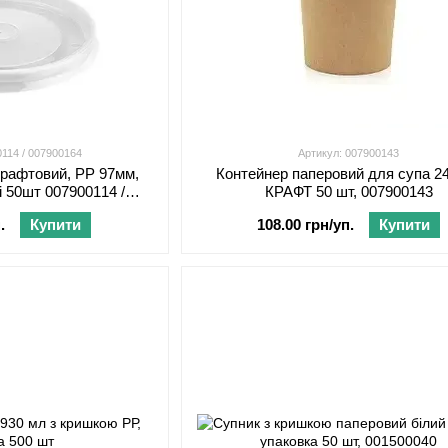
0114 / 007900164
Артикул: 007900143
крафтовий, PP 97мм,
Контейнер паперовий для супа 2
і 50шт 007900114 /
КРАФТ 50 шт, 007900143
00164
.
Купити
108.00 грн/уп.
Купити