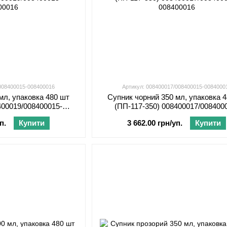
/008400015-008400016
Артикул: 008400017/008400015-0084000
мл, упаковка 480 шт
Супник чорний 350 мл, упаковка 
400019/008400015-
(ПП-117-350) 008400017/008400
00016
008400016
п.
Купити
3 662.00 грн/уп.
Купити