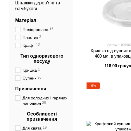
Шпажки дерев'яні та
бамбукові
Матеріал
15
Поліпропілен
3
Пластик
12
Крафт
Артикул: 00790
Кришка під супник 
Тип одноразового
480 мл, в упаковц
посуду
0079
116.00 грн/уп
1
Кришка
30
Супник
−5%
Призначення
Для холодних і гарячих
29
напоїв/їжі
Особливості
призначення
19
Для свята