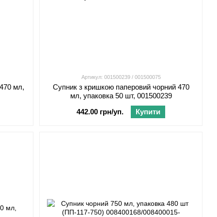
Артикул: 001500239 / 001500075
470 мл,
Супник з кришкою паперовий чорний 470
мл, упаковка 50 шт, 001500239
442.00 грн/уп.
Купити