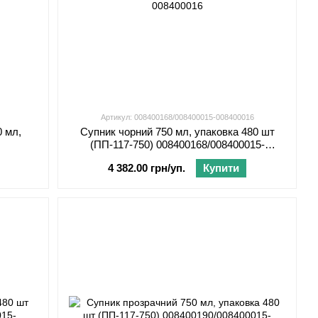
Артикул: 008400168/008400015-008400016
0 мл,
Супник чорний 750 мл, упаковка 480 шт
(ПП-117-750) 008400168/008400015-
008400016
4 382.00 грн/уп.
Купити