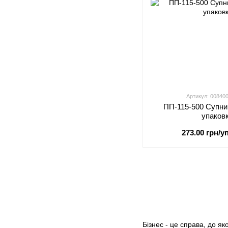
Артикул: 00840
ПП-115-500 Супни
упаков
273.00 грн/уп
Бізнес - це справа, до я