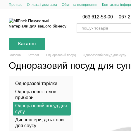
Перейти до основного контенту
Про нас
Оплата і доставка
Обмін та повернення
Контактна інфор
063 612-53-00
067 2
Каталог
Головна
Каталог
Одноразовий посуд
Одноразовий посуд для супу
Одноразовий посуд для суп
Одноразові тарілки
Одноразові столові
прибори
Одноразовий посуд для
супу
Диспенсери, дозатори
для соусу