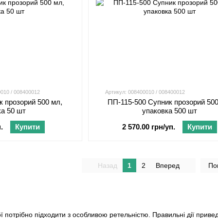
0010 / 008400012
Артикул: 008400010 / 008400012
к прозорий 500 мл,
ПП-115-500 Супник прозорий 500
ка 50 шт
упаковка 500 шт
.
Купити
2 570.00 грн/уп.
Купити
Назад
1
2
Вперед
По
кої потрібно підходити з особливою ретельністю. Правильні дії прив