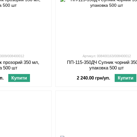
00009/008400012
Артикул: 008400163/008400012
к прозорий 350 мл,
ПП-115-350ДЧ Супник чорний 35
а 500 шт
упаковка 500 шт
п.
Купити
2 240.00 грн/уп.
Купити