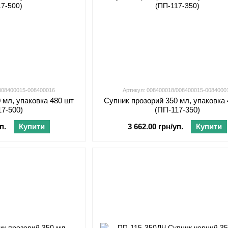
/008400015-008400016
Артикул: 008400018/008400015-0084000
 мл, упаковка 480 шт
Супник прозорий 350 мл, упаковка
17-500)
(ПП-117-350)
п.
Купити
3 662.00 грн/уп.
Купити