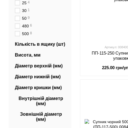
4
25
1
30
9
50
6
480
8
500
Кількість в ящику (шт)
Артикул: 00840
ПП-115-250 Супни
Висота, мм
упаков
Діаметр верхній (мм)
225.00 грн/уп
Діаметр нижній (мм)
Діаметр кришки (мм)
Внутрішній діаметр
(мм)
Зовнішній діаметр
(мм)