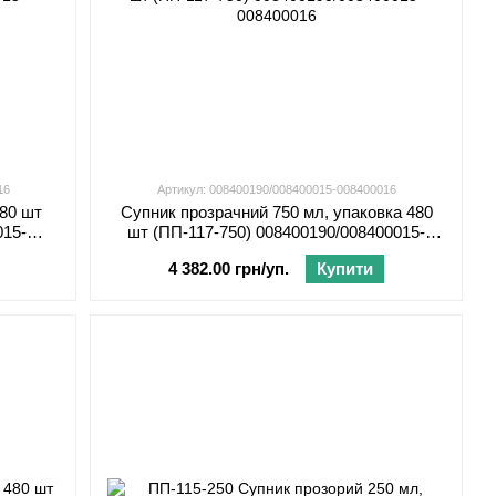
16
Артикул: 008400190/008400015-008400016
480 шт
Супник прозрачний 750 мл, упаковка 480
015-
шт (ПП-117-750) 008400190/008400015-
008400016
4 382.00 грн/уп.
Купити