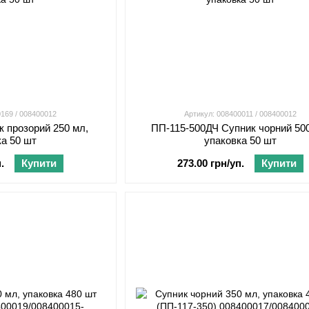
0169 / 008400012
Артикул: 008400011 / 008400012
к прозорий 250 мл,
ПП-115-500ДЧ Супник чорний 50
ка 50 шт
упаковка 50 шт
.
Купити
273.00 грн/уп.
Купити