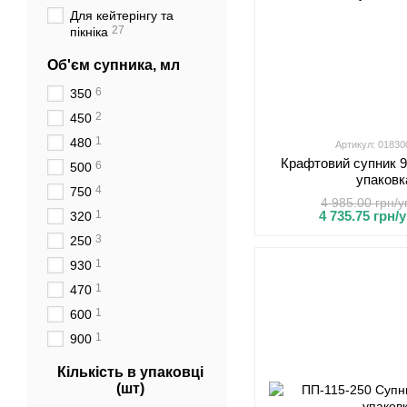
Для кейтерінгу та
27
пікніка
Об'єм супника, мл
6
350
2
450
1
480
Артикул: 0183
Крафтовий супник 9
6
500
упаковк
4
750
4 985.00 грн/у
1
4 735.75 грн/у
320
3
250
1
930
1
470
1
600
1
900
Кількість в упаковці
(шт)