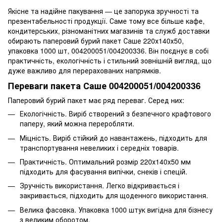
Якісне та надійне пакування — це запорука зручності та
презентабельності продукції. Саме тому все більше кафе,
кондитерських, різноманітних магазинів та служб доставки
обирають паперовий бурий пакет Саше 220х140х50,
упаковка 1000 шт, 004200051/004200336. Він поєднує в собі
практичність, екологічність і стильний зовнішній вигляд, що
дуже важливо для перерахованих напрямків.
Переваги пакета Саше 004200051/004200336
Паперовий бурий пакет має ряд переваг. Серед них:
Екологічність. Виріб створений з безпечного крафтового
паперу, який можна переробляти.
Міцність. Виріб стійкий до навантажень, підходить для
транспортування невеликих і середніх товарів.
Практичність. Оптимальний розмір 220х140х50 мм
підходить для фасування випічки, снеків і спецій.
Зручність використання. Легко відкривається і
закривається, підходить для щоденного використання.
Велика фасовка. Упаковка 1000 штук вигідна для бізнесу
з великим оборотом.