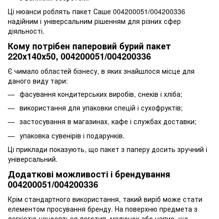
Ці нюанси роблять пакет Саше 004200051/004200336
надійним і універсальним рішенням для різних сфер
діяльності.
Кому потрібен паперовий бурий пакет
220х140х50, 004200051/004200336
Є чимало областей бізнесу, в яких знайшлося місце для
даного виду тари:
фасування кондитерських виробів, снеків і хліба;
використання для упаковки спецій і сухофруктів;
застосування в магазинах, кафе і службах доставки;
упаковка сувенірів і подарунків.
Ці приклади показують, що пакет з паперу досить зручний і
універсальний.
Додаткові можливості і брендування
004200051/004200336
Крім стандартного використання, такий виріб може стати
елементом просування бренду. На поверхню предмета з
легкістю наносяться логотип, малюнок або напис, що