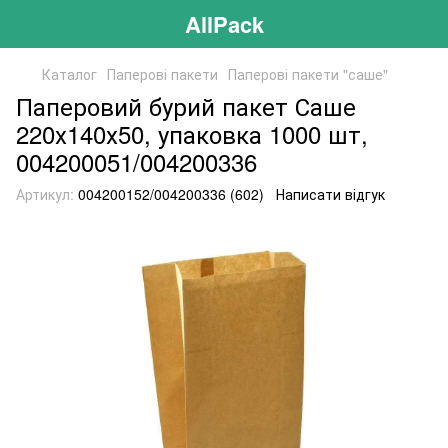
AllPack
Каталог
Паперові пакети
Паперові пакети "саше"
Паперовий бурий пакет Саше
220х140х50, упаковка 1000 шт,
004200051/004200336
Артикул:
004200152/004200336 (602)
Написати відгук