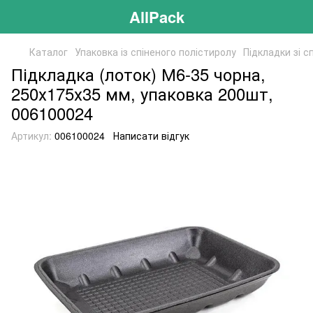
AllPack
Каталог
Упаковка із спіненого полістиролу
Підкладки зі с
Підкладка (лоток) М6-35 чорна,
250х175х35 мм, упаковка 200шт,
006100024
Артикул:
006100024
Написати відгук