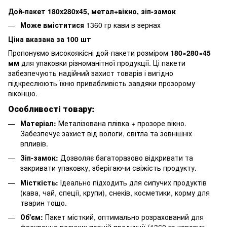
Дой-пакет 180х280х45
, метал+вікно, зіп-замок
Може вміститися
1360 гр кави в зернах
Ціна вказана за 100 шт
Пропонуємо високоякісні дой-пакети розміром
180×280×45
мм
для упаковки різноманітної продукції. Ці пакети
забезпечують надійний захист товарів і вигідно
підкреслюють їхню привабливість завдяки прозорому
віконцю.
Особливості товару:
Матеріал:
Металізована плівка + прозоре вікно.
Забезпечує захист від вологи, світла та зовнішніх
впливів.
Зіп-замок:
Дозволяє багаторазово відкривати та
закривати упаковку, зберігаючи свіжість продукту.
Місткість:
Ідеально підходить для сипучих продуктів
(кава, чай, спеції, крупи), снеків, косметики, корму для
тварин тощо.
Об'єм:
Пакет місткий, оптимально розрахований для
фасування великих порцій продукції (1360 гр кавових