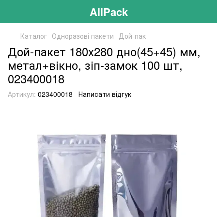
AllPack
Каталог
Одноразові пакети
Дой-пак
Дой-пакет 180х280 дно(45+45) мм,
метал+вікно, зіп-замок 100 шт,
023400018
Артикул:
023400018
Написати відгук