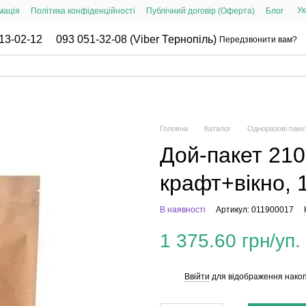
Ук
мація
Політика конфіденційності
Публічний договір (Оферта)
Блог
13-02-12
093 051-32-08 (Viber Тернопіль)
Передзвонити вам?
Головна
Каталог
Одноразові паке
Дой-пакет 210
крафт+вікно, 1
В наявності
Артикул: 011900017
1 375.60 грн/уп.
Ввійти
для відображення накоп
%