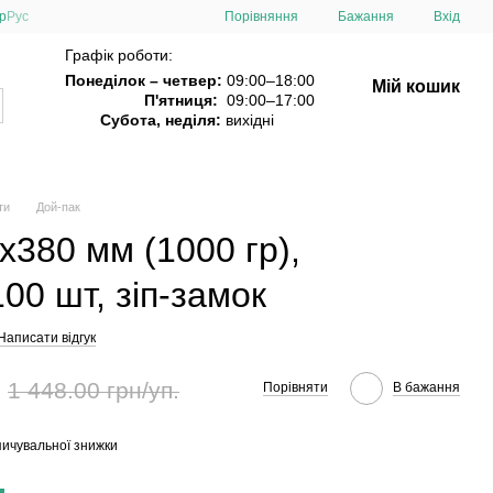
Порівняння
р
Рус
Бажання
Вхід
Графік роботи:
Понеділок – четвер:
09:00–18:00
Мій кошик
П'ятниця:
09:00–17:00
Субота, неділя:
вихідні
ти
Дой-пак
х380 мм (1000 гр),
00 шт, зіп-замок
Написати відгук
1 448.00 грн/уп.
Порівняти
В бажання
ичувальної знижки