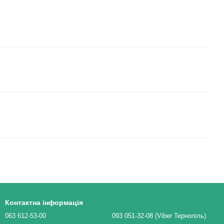
Контактна інформація
063 612-53-00
093 051-32-08 (Viber Тернопіль)