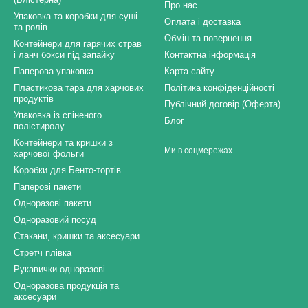
Про нас
Упаковка та коробки для суші
Оплата і доставка
та ролів
Обмін та повернення
Контейнери для гарячих страв
і ланч бокси під запайку
Контактна інформація
Паперова упаковка
Карта сайту
Пластикова тара для харчових
Політика конфіденційності
продуктів
Публічний договір (Оферта)
Упаковка із спіненого
Блог
полістиролу
Контейнери та кришки з
Ми в соцмережах
харчової фольги
Коробки для Бенто-тортів
Паперові пакети
Одноразові пакети
Одноразовий посуд
Стакани, кришки та аксесуари
Стретч плівка
Рукавички одноразові
Одноразова продукція та
аксесуари