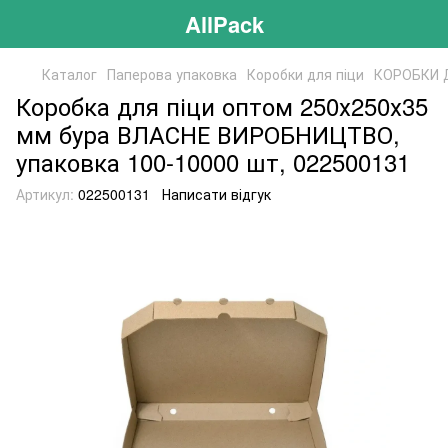
AllPack
Каталог
Паперова упаковка
Коробки для піци
КОРОБКИ 
Коробка для піци оптом 250х250х35
мм бура ВЛАСНЕ ВИРОБНИЦТВО,
упаковка 100-10000 шт, 022500131
Артикул:
022500131
Написати відгук