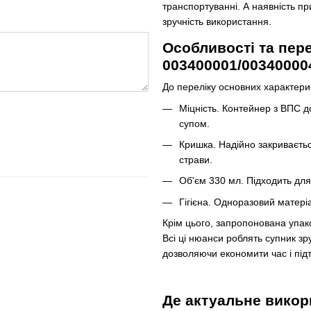
транспортуванні. А наявність п
зручність використання.
Особливості та пере
003400001/00340000
До переліку основних характери
Міцність. Контейнер з ВПС д
супом.
Кришка. Надійно закривається
страви.
Об'єм 330 мл. Підходить для 
Гігієна. Одноразовий матеріа
Крім цього, запропонована упако
Всі ці нюанси роблять супник з
дозволяючи економити час і під
Де актуальне викор