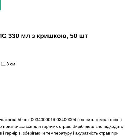
ПС 330 мл з кришкою, 50 шт
 11,3 см
паковка 50 шт, 003400001/003400004 є досить компактною і
призначається для гарячих страв. Виріб ідеально підходить
в і гарнірів, зберігаючи температуру і акуратність страв при