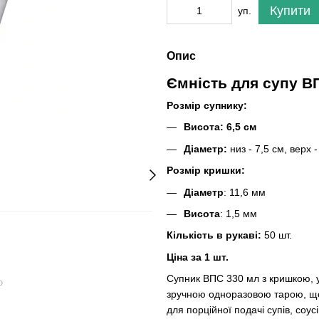
Купити
уп.
Опис
Ємність для супу В
Розмір супнику:
Висота: 6,5 см
Діаметр:
низ - 7,5 см, верх -
Розмір кришки:
Діаметр
: 11,6 мм
Висота
: 1,5 мм
Кількість в рукаві:
50 шт.
Ціна за 1 шт.
Супник ВПС 330 мл з кришкою, у
ю
зручною одноразовою тарою, що 
для порційної подачі супів, соусі