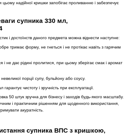
ри цьому надійної кришки запобігає проливанню і забезпечує
ваги супника 330 мл,
4
стик і достоїнств даного предмета можна віднести наступне:
обре тримає форму, не гнеться і не протікає навіть з гарячим
 і не дає рідині пролитися, при цьому зберігає смак і аромат
невеликої порції супу, бульйону або соусу.
л гарантує чистоту і зручність при експлуатації.
вка 50 штук зручна для бізнесу і заходів будь-якого масштабу.
ручним і практичним рішенням для щоденного використання,
тримувати акуратність.
истання супника ВПС з кришкою,