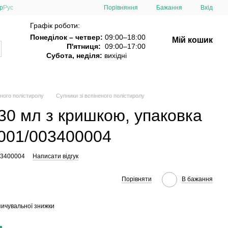
Порівняння
р
Рус
Бажання
Вхід
Графік роботи:
Понеділок – четвер:
09:00–18:00
Мій кошик
П'ятниця:
09:00–17:00
Субота, неділя:
вихідні
еного полістиролу
Супники зі вспіненого полістиролу
30 мл з кришкою, упаковка
0001/003400004
03400004
Написати відгук
Порівняти
В бажання
ичувальної знижки