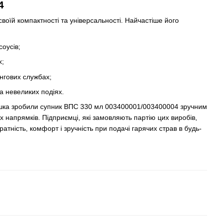
4
воїй компактності та універсальності. Найчастіше його
соусів;
х;
ингових службах;
на невеликих подіях.
шка зробили супник ВПС 330 мл 003400001/003400004 зручним
х напрямків. Підприємці, які замовляють партію цих виробів,
атність, комфорт і зручність при подачі гарячих страв в будь-