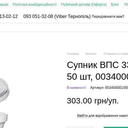
Ук
мація
Політика конфіденційності
Публічний договір (Оферта)
Блог
13-02-12
093 051-32-08 (Viber Тернопіль)
Передзвонити вам?
Головна
Каталог
Упаковка із спін
Супник ВПС 3
50 шт, 00340
В наявності
Артикул: 003400001/0
303.00 грн/уп.
Ввійти
для відображення накоп
%