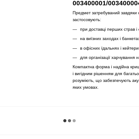
003400001/00340000
Предмет затребуваний завдяки с
застосовують:
при доставці перших страв і 
на виїзних заходах і банкета
в офісних їдальнях і кейтер
для організації харчування 
Компактна форма і надійна кри
і вигідним рішенням для багатьо
розуміють, що забезпечують акур
яких умовах.