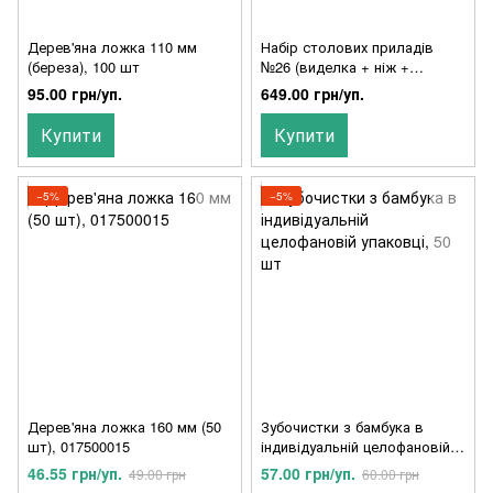
Дерев'яна ложка 110 мм
Набір столових приладів
(береза), 100 шт
№26 (виделка + ніж +
серветка) в індивідуальній
95.00 грн/уп.
649.00 грн/уп.
упаковці, упаковка 100 шт.
Купити
Купити
−5%
−5%
Дерев'яна ложка 160 мм (50
Зубочистки з бамбука в
шт), 017500015
індивідуальній целофановій
упаковці, 50 шт
46.55 грн/уп.
57.00 грн/уп.
49.00 грн
60.00 грн