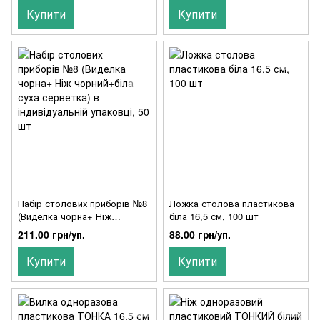
Купити
Купити
Набір столових приборів №8
Ложка столова пластикова
(Виделка чорна+ Ніж
біла 16,5 см, 100 шт
чорний+біла суха серветка) в
211.00 грн/уп.
88.00 грн/уп.
індивідуальній упаковці, 50
шт
Купити
Купити