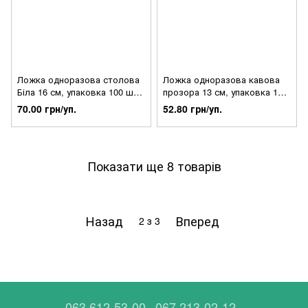
Ложка одноразова столова
Ложка одноразова кавова
Біла 16 см, упаковка 100 шт,
прозора 13 см, упаковка 100
009200040
шт, 001900041
70.00 грн/уп.
52.80 грн/уп.
Показати ще 8 товарів
Назад
Вперед
2
з 3
063 612-53-00
067 213-02-12