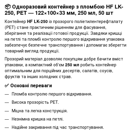
📦 Одноразовий контейнер з пломбою HF LK-
250, PET — 122×100×33 мм, 250 мл, 50 шт
Контейнер
HF LK-250
із прозорого поліетилентерефталату
(PET) стане практичним рішенням для фасування,
зберігання та реалізації готової продукції. Завдяки кришці
на петлі та пломбі контролю першого відкривання упаковка
забезпечує безпечне транспортування і допомагає зберегти
товарний вигляд продукції.
Прозорий матеріал дозволяє покупцям добре бачити вміст
упаковки, а компактний об'єм
250 мл
робить контейнер
оптимальним для порційних десертів, салатів, соусів,
фруктів та інших холодних страв.
✅ Основні переваги
Пломба контролю першого відкривання.
Висока прозорість PET.
Міцна та легка конструкція.
Незнімна кришка на петлі.
Надійне закривання під час транспортування.