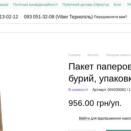
Ук
мація
Політика конфіденційності
Публічний договір (Оферта)
Блог
13-02-12
093 051-32-08 (Viber Тернопіль)
Передзвонити вам?
Головна
Каталог
Паперові пакети
Пакет паперо
бурий, упаков
В наявності
Артикул: 004200082 / 
956.00 грн/уп.
Ввійти
для відображення накоп
%