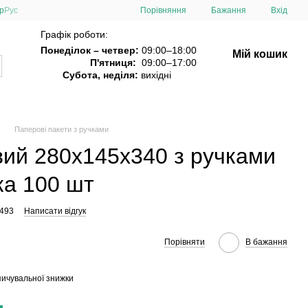
Порівняння
р
Рус
Бажання
Вхід
Графік роботи:
Понеділок – четвер:
09:00–18:00
Мій кошик
П'ятниця:
09:00–17:00
Субота, неділя:
вихідні
Паперові пакети з ручками
вий 280х145х340 з ручками
ка 100 шт
1493
Написати відгук
Порівняти
В бажання
ичувальної знижки