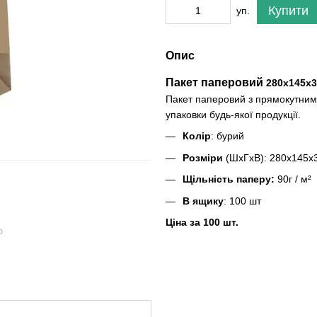
Купити
уп.
Опис
Пакет паперовий
280х145х3
Пакет паперовий з прямокутним 
упаковки будь-якої продукції.
Колір
: бурий
Розміри
(ШхГхВ): 280х145х
Щільність паперу:
90г / м²
В ящику
: 100 шт
Ціна за 100 шт.
ю