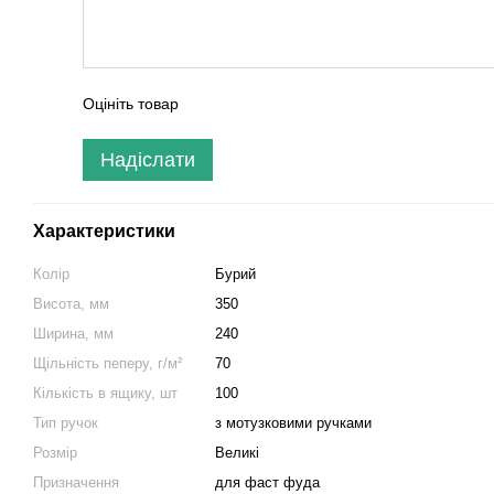
Оцініть товар
Надіслати
Характеристики
Колір
Бурий
Висота, мм
350
Ширина, мм
240
Щільність пеперу, г/м²
70
Кількість в ящику, шт
100
Тип ручок
з мотузковими ручками
Розмір
Великі
Призначення
для фаст фуда