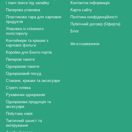
і ланч бокси під запайку
Контактна інформація
Паперова упаковка
Карта сайту
Пластикова тара для харчових
Політика конфіденційності
продуктів
Публічний договір (Оферта)
Упаковка із спіненого
Блог
полістиролу
Контейнери та кришки з
Ми в соцмережах
харчової фольги
Коробки для Бенто-тортів
Паперові пакети
Одноразові пакети
Одноразовий посуд
Стакани, кришки та аксесуари
Стретч плівка
Рукавички одноразові
Одноразова продукція та
аксесуари
Побутова хімія
Тактичний захист та
екіпірування