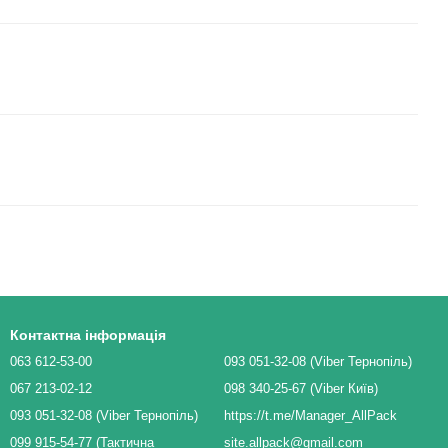
Контактна інформація
063 612-53-00
093 051-32-08 (Viber Тернопіль)
067 213-02-12
098 340-25-67 (Viber Київ)
093 051-32-08 (Viber Тернопіль)
https://t.me/Manager_AllPack
099 915-54-77 (Тактична
site.allpack@gmail.com