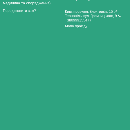
медицина та спорядження)
Передзвонити вам?
Київ: провулок Електриків, 15 📍
Тернопіль: вул. Громницького, 9 📞
+380999155477
Мапа проїзду