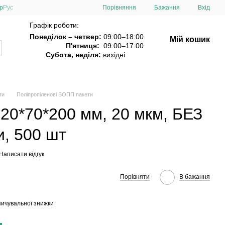
Порівняння
р
Рус
Бажання
Вхід
Графік роботи:
Понеділок – четвер:
09:00–18:00
Мій кошик
П'ятниця:
09:00–17:00
Субота, неділя:
вихідні
ти
Поліпропіленові БОПП пакети
20*70*200 мм, 20 мкм, БЕЗ
и, 500 шт
Написати відгук
Порівняти
В бажання
ичувальної знижки