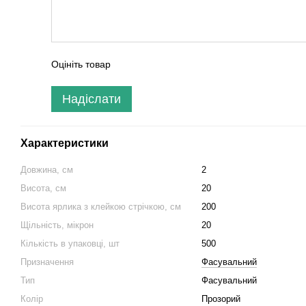
Оцініть товар
Надіслати
Характеристики
Довжина, см
2
Висота, см
20
Висота ярлика з клейкою стрічкою, см
200
Щільність, мікрон
20
Кількість в упаковці, шт
500
Призначення
Фасувальний
Тип
Фасувальний
Колір
Прозорий