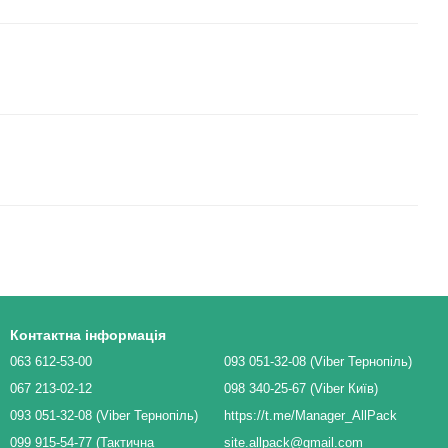
Контактна інформація
063 612-53-00
093 051-32-08 (Viber Тернопіль)
067 213-02-12
098 340-25-67 (Viber Київ)
093 051-32-08 (Viber Тернопіль)
https://t.me/Manager_AllPack
099 915-54-77 (Тактична
site.allpack@gmail.com