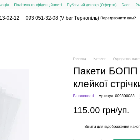
Ук
мація
Політика конфіденційності
Публічний договір (Оферта)
Блог
13-02-12
093 051-32-08 (Viber Тернопіль)
Передзвонити вам?
Головна
Каталог
Одноразові паке
Пакети БОПП 
клейкої стрічк
В наявності
Артикул: 009800088
115.00 грн/уп.
Ввійти
для відображення накоп
%