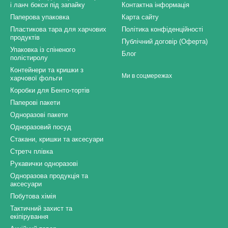
і ланч бокси під запайку
Контактна інформація
Паперова упаковка
Карта сайту
Пластикова тара для харчових
Політика конфіденційності
продуктів
Публічний договір (Оферта)
Упаковка із спіненого
Блог
полістиролу
Контейнери та кришки з
Ми в соцмережах
харчової фольги
Коробки для Бенто-тортів
Паперові пакети
Одноразові пакети
Одноразовий посуд
Стакани, кришки та аксесуари
Стретч плівка
Рукавички одноразові
Одноразова продукція та
аксесуари
Побутова хімія
Тактичний захист та
екіпірування