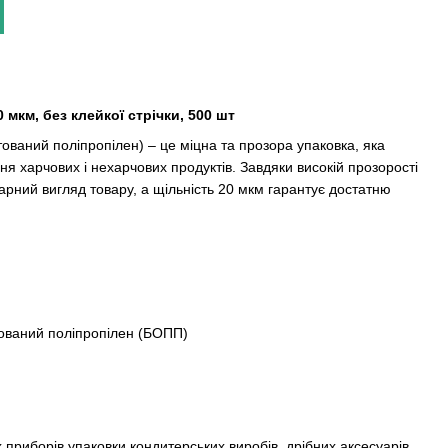
мкм, без клейкої стрічки, 500 шт
ований поліпропілен) – це міцна та прозора упаковка, яка
я харчових і нехарчових продуктів. Завдяки високій прозорості
арний вигляд товару, а щільність 20 мкм гарантує достатню
тований поліпропілен (БОПП)
 приборів
упаковки кондитерських виробів, дрібних аксесуарів,