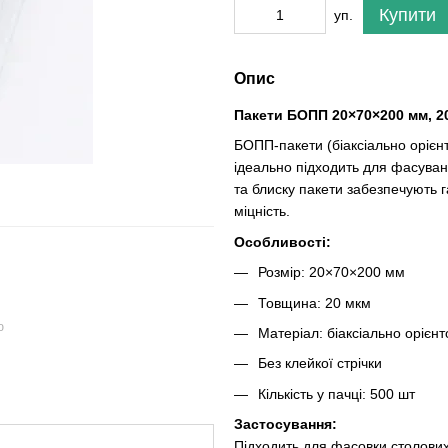
Купити
уп.
Опис
Пакети БОПП 20×70×200 мм, 20 
БОПП-пакети (біаксіально орієнт
ідеально підходить для фасуванн
та блиску пакети забезпечують г
міцність.
Особливості:
Розмір: 20×70×200 мм
Товщина: 20 мкм
ю
Матеріал: біаксіально орієн
Без клейкої стрічки
Кількість у пачці: 500 шт
Застосування:
Підходить для
фасовки столових