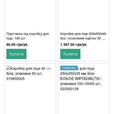
Підставка під коробку для
Коробки для піци 500х500х40
піци, 100 шт
білі, посилений картон 50 шт,
019800036
96.00 грн/уп.
1 367.00 грн/уп.
Купити
Купити
НОВИНКА