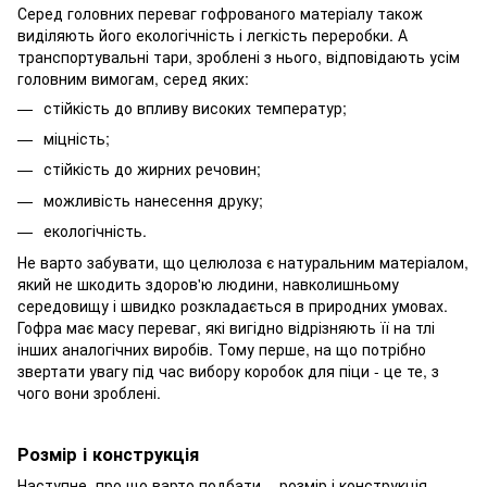
Серед головних переваг гофрованого матеріалу також
виділяють його екологічність і легкість переробки. А
транспортувальні тари, зроблені з нього, відповідають усім
головним вимогам, серед яких:
стійкість до впливу високих температур;
міцність;
стійкість до жирних речовин;
можливість нанесення друку;
екологічність.
Не варто забувати, що целюлоза є натуральним матеріалом,
який не шкодить здоров'ю людини, навколишньому
середовищу і швидко розкладається в природних умовах.
Гофра має масу переваг, які вигідно відрізняють її на тлі
інших аналогічних виробів. Тому перше, на що потрібно
звертати увагу під час вибору коробок для піци - це те, з
чого вони зроблені.
Розмір і конструкція
Наступне, про що варто подбати, - розмір і конструкція