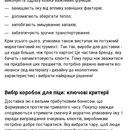
захищають їжу від впливу зовнішніх факторів;
допомагають зберігати тепло;
запобігають змішуванню запахів;
забезпечують зручне транспортування.
Крім усього цього, упаковка також виступає як потужний
маркетинговий інструмент. Так-так, вироби для доставки -
це куди більше, ніж просто картон! Це частина бренду, яку
бачать і запам'ятовують клієнти. Тому перш ніж зважитися
на придбання цих предметів, потрібно уважно вивчити всі
нюанси (від матеріалу і дизайну до екологічних
характеристик) і вибрати найкраще рішення!
Вибір коробок для піци: ключові критерії
Доставка їжі є вельми прибутковим бізнесом, що
формувався протягом тривалого часу. Покупці завжди
сподіваються отримати смачну й акуратно упаковану їжу. І
заради виправдання очікувань клієнтів, виробникам
потрібно добре постаратися. Яку вибрати тару, щоб люди
отримували свої замовлення потрібної температури, а