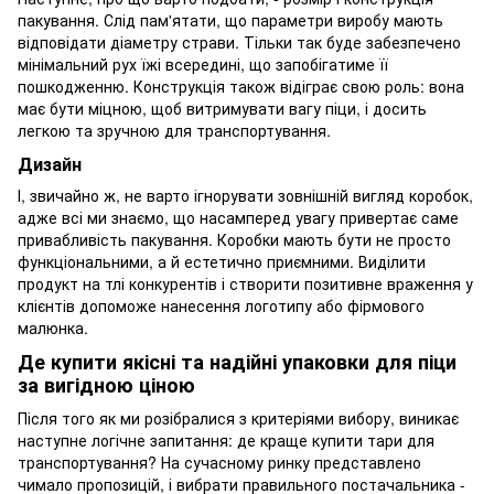
пакування. Слід пам'ятати, що параметри виробу мають
відповідати діаметру страви. Тільки так буде забезпечено
мінімальний рух їжі всередині, що запобігатиме її
пошкодженню. Конструкція також відіграє свою роль: вона
має бути міцною, щоб витримувати вагу піци, і досить
легкою та зручною для транспортування.
Дизайн
І, звичайно ж, не варто ігнорувати зовнішній вигляд коробок,
адже всі ми знаємо, що насамперед увагу привертає саме
привабливість пакування. Коробки мають бути не просто
функціональними, а й естетично приємними. Виділити
продукт на тлі конкурентів і створити позитивне враження у
клієнтів допоможе нанесення логотипу або фірмового
малюнка.
Де купити якісні та надійні упаковки для піци
за вигідною ціною
Після того як ми розібралися з критеріями вибору, виникає
наступне логічне запитання: де краще купити тари для
транспортування? На сучасному ринку представлено
чимало пропозицій, і вибрати правильного постачальника -