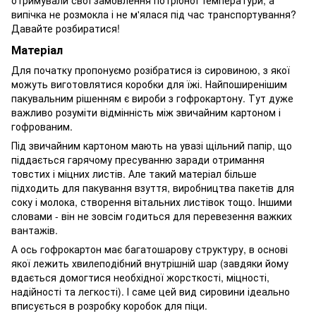
випічка не розмокла і не м'ялася під час транспортування?
Давайте розбиратися!
Матеріал
Для початку пропонуємо розібратися із сировиною, з якої
можуть виготовлятися коробки для їжі. Найпоширенішим
пакувальним рішенням є вироби з гофрокартону. Тут дуже
важливо розуміти відмінність між звичайним картоном і
гофрованим.
Під звичайним картоном мають на увазі щільний папір, що
піддається гарячому пресуванню заради отримання
товстих і міцних листів. Але такий матеріал більше
підходить для пакування взуття, виробництва пакетів для
соку і молока, створення вітальних листівок тощо. Іншими
словами - він не зовсім годиться для перевезення важких
вантажів.
А ось гофрокартон має багатошарову структуру, в основі
якої лежить хвилеподібний внутрішній шар (завдяки йому
вдається домогтися необхідної жорсткості, міцності,
надійності та легкості). І саме цей вид сировини ідеально
вписується в розробку коробок для піци.