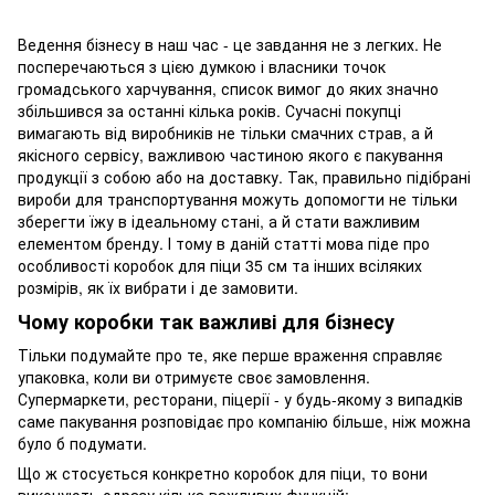
Ведення бізнесу в наш час - це завдання не з легких. Не
посперечаються з цією думкою і власники точок
громадського харчування, список вимог до яких значно
збільшився за останні кілька років. Сучасні покупці
вимагають від виробників не тільки смачних страв, а й
якісного сервісу, важливою частиною якого є пакування
продукції з собою або на доставку. Так, правильно підібрані
вироби для транспортування можуть допомогти не тільки
зберегти їжу в ідеальному стані, а й стати важливим
елементом бренду. І тому в даній статті мова піде про
особливості коробок для піци 35 см та інших всіляких
розмірів, як їх вибрати і де замовити.
Чому коробки так важливі для бізнесу
Тільки подумайте про те, яке перше враження справляє
упаковка, коли ви отримуєте своє замовлення.
Супермаркети, ресторани, піцерії - у будь-якому з випадків
саме пакування розповідає про компанію більше, ніж можна
було б подумати.
Що ж стосується конкретно коробок для піци, то вони
виконують одразу кілька важливих функцій: