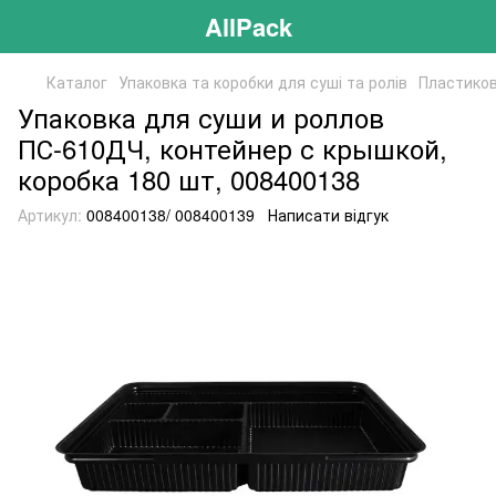
AllPack
Каталог
Упаковка та коробки для суші та ролів
Пластиков
Упаковка для суши и роллов
ПС-610ДЧ, контейнер с крышкой,
коробка 180 шт, 008400138
Артикул:
008400138/ 008400139
Написати відгук