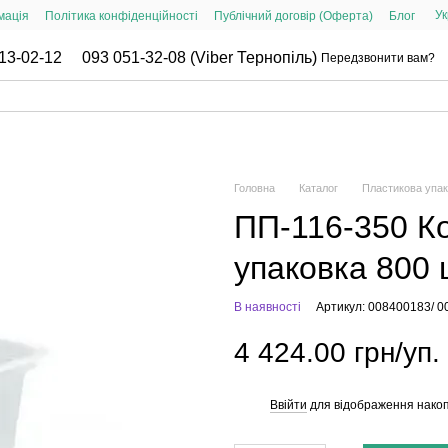
Ук
мація
Політика конфіденційності
Публічний договір (Оферта)
Блог
13-02-12
093 051-32-08 (Viber Тернопіль)
Передзвонити вам?
Головна
Каталог
Пластикова упак
ПП-116-350 К
упаковка 800 
В наявності
Артикул: 008400183/ 
4 424.00 грн/уп.
Ввійти
для відображення накоп
%