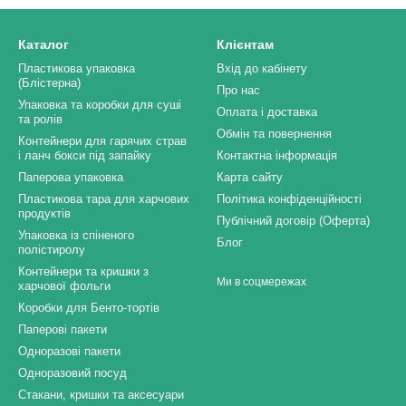
Каталог
Клієнтам
Пластикова упаковка
Вхід до кабінету
(Блістерна)
Про нас
Упаковка та коробки для суші
Оплата і доставка
та ролів
Обмін та повернення
Контейнери для гарячих страв
і ланч бокси під запайку
Контактна інформація
Паперова упаковка
Карта сайту
Пластикова тара для харчових
Політика конфіденційності
продуктів
Публічний договір (Оферта)
Упаковка із спіненого
Блог
полістиролу
Контейнери та кришки з
Ми в соцмережах
харчової фольги
Коробки для Бенто-тортів
Паперові пакети
Одноразові пакети
Одноразовий посуд
Стакани, кришки та аксесуари