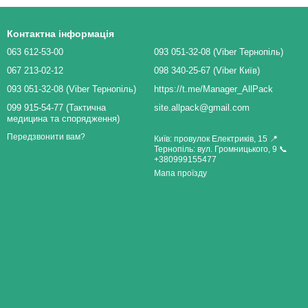
Контактна інформація
063 612-53-00
093 051-32-08 (Viber Тернопіль)
067 213-02-12
098 340-25-67 (Viber Київ)
093 051-32-08 (Viber Тернопіль)
https://t.me/Manager_AllPack
099 915-54-77 (Тактична
site.allpack@gmail.com
медицина та спорядження)
Передзвонити вам?
Київ: провулок Електриків, 15 📍
Тернопіль: вул. Громницького, 9 📞
+380999155477
Мапа проїзду