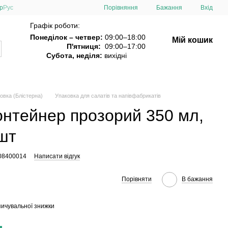
Порівняння
р
Рус
Бажання
Вхід
Графік роботи:
Понеділок – четвер:
09:00–18:00
Мій кошик
П'ятниця:
09:00–17:00
Субота, неділя:
вихідні
овка (Блістерна)
Упаковка для салатів та напівфабрикатів
онтейнер прозорий 350 мл,
шт
008400014
Написати відгук
Порівняти
В бажання
ичувальної знижки