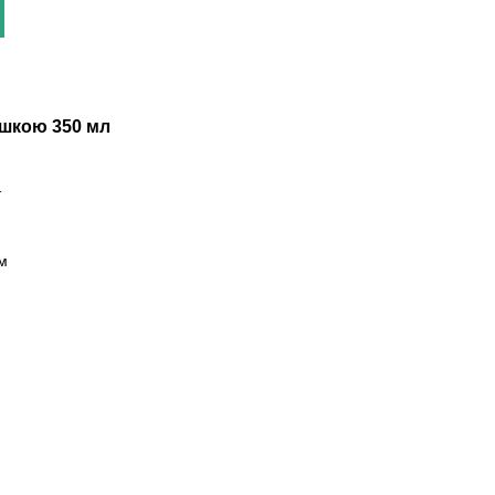
ишкою 350 мл
т
м