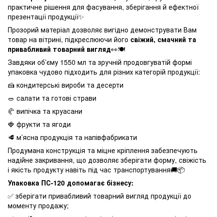
практичне рішення для фасування, зберігання й ефектної
презентації продукції✨
Прозорий матеріал дозволяє вигідно демонструвати Вам
товар на вітрині, підкреслюючи його
свіжий, смачний та
привабливий товарний вигляд
👀🍽️
Завдяки об’єму 1550 мл та зручній продовгуватій формі
упаковка чудово підходить для різних категорій продукції:
🍰 кондитерські вироби та десерти
🥗 салати та готові страви
🥐 випічка та круасани
🍓 фрукти та ягоди
🥩 м’ясна продукція та напівфабрикати
Продумана конструкція та міцне кріплення забезпечують
надійне закривання, що дозволяє зберігати форму, свіжість
і якість продукту навіть під час транспортування🚚📦
Упаковка ПС-120 допомагає бізнесу:
✅ зберігати привабливий товарний вигляд продукції до
моменту продажу;