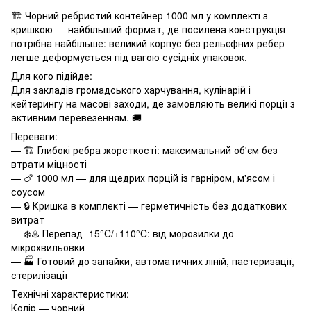
🏗️ Чорний ребристий контейнер 1000 мл у комплекті з
кришкою — найбільший формат, де посилена конструкція
потрібна найбільше: великий корпус без рельєфних ребер
легше деформується під вагою сусідніх упаковок.
Для кого підійде:
Для закладів громадського харчування, кулінарій і
кейтерингу на масові заходи, де замовляють великі порції з
активним перевезенням. 🚚
Переваги:
— 🏗️ Глибокі ребра жорсткості: максимальний об'єм без
втрати міцності
— 🍗 1000 мл — для щедрих порцій із гарніром, м'ясом і
соусом
— 🔒 Кришка в комплекті — герметичність без додаткових
витрат
— ❄️♨️ Перепад -15°C/+110°C: від морозилки до
мікрохвильовки
— 🏭 Готовий до запайки, автоматичних ліній, пастеризації,
стерилізації
Технічні характеристики:
Колір — чорний