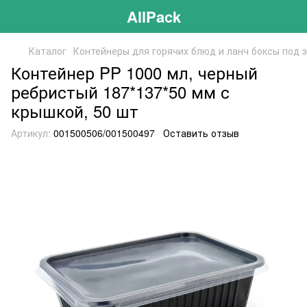
AllPack
Каталог
Контейнеры для горячих блюд и ланч боксы под 
Контейнер PP 1000 мл, черный
ребристый 187*137*50 мм с
крышкой, 50 шт
Артикул:
001500506/001500497
Оставить отзыв