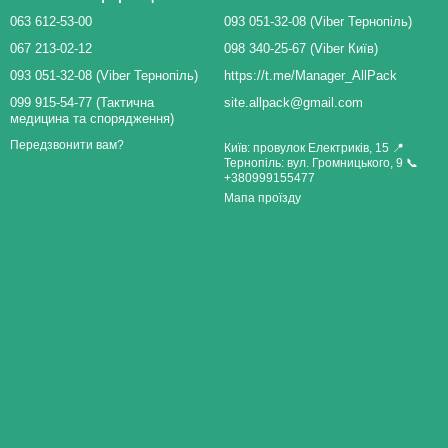
063 612-53-00
093 051-32-08 (Viber Тернопіль)
067 213-02-12
098 340-25-67 (Viber Київ)
093 051-32-08 (Viber Тернопіль)
https://t.me/Manager_AllPack
099 915-54-77 (Тактична
site.allpack@gmail.com
медицина та спорядження)
Передзвонити вам?
Київ: провулок Електриків, 15 📍
Тернопіль: вул. Громницького, 9 📞
+380999155477
Мапа проїзду