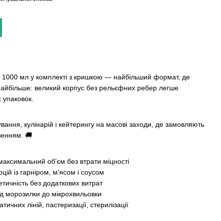
 1000 мл у комплекті з кришкою — найбільший формат, де
найбільше: великий корпус без рельєфних ребер легше
 упаковок.
вання, кулінарій і кейтерингу на масові заходи, де замовляють
зенням. 🚚
 максимальний об'єм без втрати міцності
ій із гарніром, м'ясом і соусом
етичність без додаткових витрат
ід морозилки до мікрохвильовки
ичних ліній, пастеризації, стерилізації