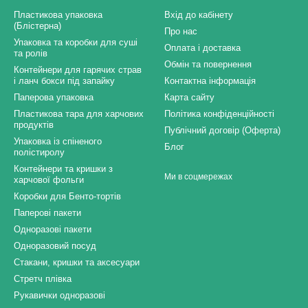
Пластикова упаковка
Вхід до кабінету
(Блістерна)
Про нас
Упаковка та коробки для суші
Оплата і доставка
та ролів
Обмін та повернення
Контейнери для гарячих страв
і ланч бокси під запайку
Контактна інформація
Паперова упаковка
Карта сайту
Пластикова тара для харчових
Політика конфіденційності
продуктів
Публічний договір (Оферта)
Упаковка із спіненого
Блог
полістиролу
Контейнери та кришки з
Ми в соцмережах
харчової фольги
Коробки для Бенто-тортів
Паперові пакети
Одноразові пакети
Одноразовий посуд
Стакани, кришки та аксесуари
Стретч плівка
Рукавички одноразові