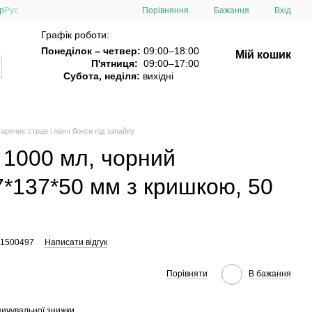
Порівняння
р
Рус
Бажання
Вхід
Графік роботи:
Понеділок – четвер:
09:00–18:00
Мій кошик
П'ятниця:
09:00–17:00
Субота, неділя:
вихідні
арячих страв і ланч бокси під запайку
 1000 мл, чорний
*137*50 мм з кришкою, 50
01500497
Написати відгук
Порівняти
В бажання
ичувальної знижки