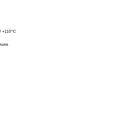
/ +110°C
ишка