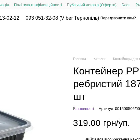
Ук
мація
Політика конфіденційності
Публічний договір (Оферта)
Блог
13-02-12
093 051-32-08 (Viber Тернопіль)
Передзвонити вам?
Головна
Каталог
Контейнери для г
Контейнер PP
ребристий 187
шт
В наявності
Артикул: 001500506/0
319.00 грн/уп.
Ввійти
для відображення накоп
%