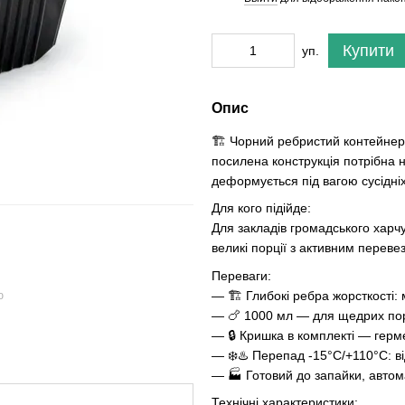
Купити
уп.
Опис
🏗️ Чорний ребристий контейнер
посилена конструкція потрібна 
деформується під вагою сусідніх
Для кого підійде:
Для закладів громадського харчу
великі порції з активним переве
Переваги:
— 🏗️ Глибокі ребра жорсткості:
ю
— 🍗 1000 мл — для щедрих порц
— 🔒 Кришка в комплекті — герм
— ❄️♨️ Перепад -15°C/+110°C: в
— 🏭 Готовий до запайки, автомат
Технічні характеристики: