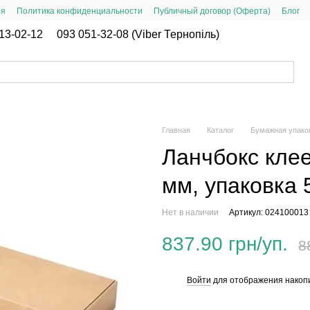
ия
Политика конфиденциальности
Публичный договор (Оферта)
Блог
13-02-12
093 051-32-08 (Viber Тернопіль)
Главная
Каталог
Бумажная упако
Ланчбокс кле
мм, упаковка 
Нет в наличии
Артикул: 024100013
837.90 грн/уп.
8
Войти
для отображения накопи
%