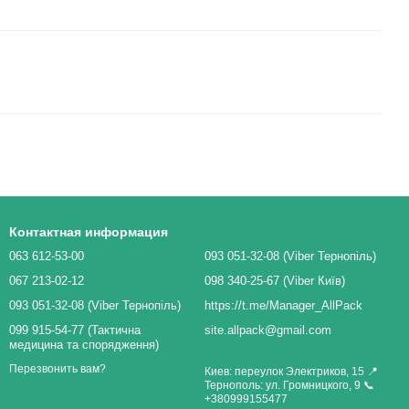
Контактная информация
063 612-53-00
093 051-32-08 (Viber Тернопіль)
067 213-02-12
098 340-25-67 (Viber Київ)
093 051-32-08 (Viber Тернопіль)
https://t.me/Manager_AllPack
099 915-54-77 (Тактична
site.allpack@gmail.com
медицина та спорядження)
Перезвонить вам?
Киев: переулок Электриков, 15 📍
Тернополь: ул. Громницкого, 9 📞
+380999155477