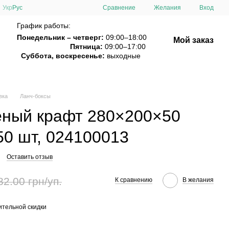
Сравнение
Укр
Рус
Желания
Вход
График работы:
Понедельник – четверг:
09:00–18:00
Мой заказ
Пятница:
09:00–17:00
Суббота, воскресенье:
выходные
вка
Ланч-боксы
еный крафт 280×200×50
50 шт, 024100013
Оставить отзыв
82.00 грн/уп.
К сравнению
В желания
тельной скидки