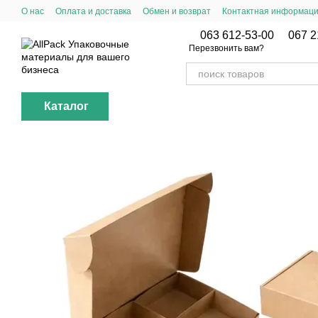
Перейти к основному контенту
О нас
Оплата и доставка
Обмен и возврат
Контактная информац
063 612-53-00
067 2
Перезвонить вам?
Каталог