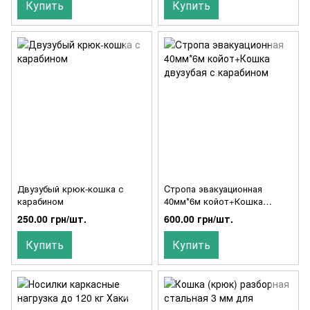
Купить
Купить
Двузубый крюк-кошка с
Cтропа эвакуационная
карабином
40мм*6м койот+Кошка
двузубая с карабином
250.00 грн/шт.
600.00 грн/шт.
Купить
Купить