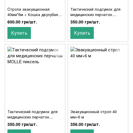
Cтропа эвакуационная
Тактический подсумок для
40мм*6м + Кошка двузубая с
медицинских перчаток
карабином
MOLLE мультикам
600.00 грн/шт.
350.00 грн/шт.
Купить
Купить
Тактический подсумок для
Эвакуационный строп 40
медицинских перчаток
мм×6 м
MOLLE пиксель
350.00 грн/шт.
356.00 грн/шт.