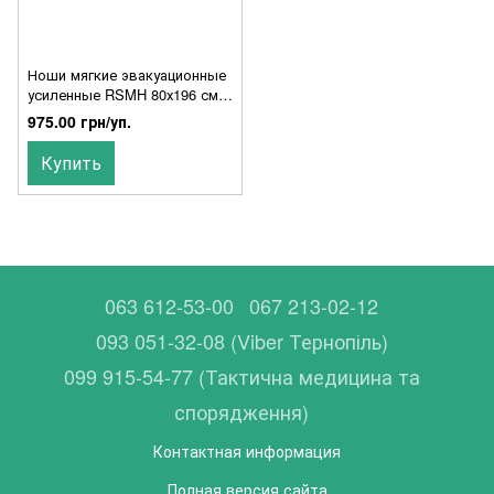
Ноши мягкие эвакуационные
усиленные RSMH 80х196 см
черные
975.00 грн/уп.
Купить
063 612-53-00
067 213-02-12
093 051-32-08 (Viber Тернопіль)
099 915-54-77 (Тактична медицина та
спорядження)
Контактная информация
Полная версия сайта