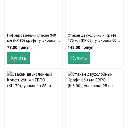
Гофрированный стакан 340
Стакан двухслойный Крафт
мл (КР-80) крафт, упаковка 20
175 мл (КР-69), упаковка 50
шт, 037200011
шт, 014600040
77.00 грн/уп.
143.00 грн/уп.
Купить
Купить