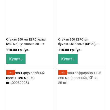
Стакан 250 мл ЕВРО крафт
Стакан 350 ЕВРО мл
(280 мл), упаковка 50 шт
бумажный белый (КР-90),
упаковка 50 шт
118.00 грн/уп.
115.00 грн/уп.
Купить
Купить
−5%
−5%