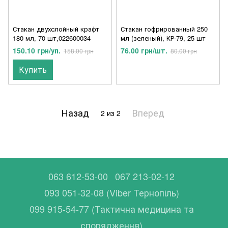
Стакан двухслойный крафт
Стакан гофрированный 250
180 мл, 70 шт,022600034
мл (зеленый), КР-79, 25 шт
150.10 грн/уп.
76.00 грн/шт.
158.00 грн
80.00 грн
Купить
Назад
Вперед
2
из 2
063 612-53-00
067 213-02-12
093 051-32-08 (Viber Тернопіль)
099 915-54-77 (Тактична медицина та
спорядження)