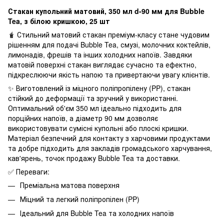
Стакан купольний матовий, 350 мл d-90 мм для Bubble
Tea, з білою кришкою, 25 шт
🧋 Стильний матовий стакан преміум-класу стане чудовим
рішенням для подачі Bubble Tea, смузі, молочних коктейлів,
лимонадів, фрешів та інших холодних напоїв. Завдяки
матовій поверхні стакан виглядає сучасно та ефектно,
підкреслюючи якість напою та привертаючи увагу клієнтів.
✨ Виготовлений із міцного поліпропілену (PP), стакан
стійкий до деформації та зручний у використанні.
Оптимальний об'єм 350 мл ідеально підходить для
порційних напоїв, а діаметр 90 мм дозволяє
використовувати сумісні купольні або плоскі кришки.
Матеріал безпечний для контакту з харчовими продуктами
та добре підходить для закладів громадського харчування,
кав'ярень, точок продажу Bubble Tea та доставки.
✅ Переваги:
Преміальна матова поверхня
Міцний та легкий поліпропілен (PP)
Ідеальний для Bubble Tea та холодних напоїв