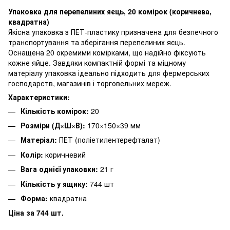
Упаковка для перепелиних яєць, 20 комірок (коричнева,
квадратна)
Якісна упаковка з ПЕТ-пластику призначена для безпечного
транспортування та зберігання перепелиних яєць.
Оснащена 20 окремими комірками, що надійно фіксують
кожне яйце. Завдяки компактній формі та міцному
матеріалу упаковка ідеально підходить для фермерських
господарств, магазинів і торговельних мереж.
Характеристики:
Кількість комірок:
20
Розміри (Д×Ш×В):
170×150×39 мм
Матеріал:
ПЕТ (поліетилентерефталат)
Колір:
коричневий
Вага однієї упаковки:
21 г
Кількість у ящику:
744 шт
Форма:
квадратна
Ціна за 744 шт.