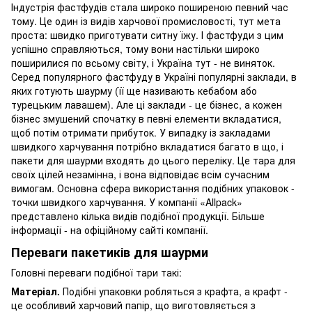
Індустрія фастфудів стала широко поширеною певний час
тому. Це один із видів харчової промисловості, тут мета
проста: швидко приготувати ситну їжу. І фастфуди з цим
успішно справляються, тому вони настільки широко
поширилися по всьому світу, і Україна тут - не виняток.
Серед популярного фастфуду в Україні популярні заклади, в
яких готують шаурму (її ще називають кебабом або
турецьким лавашем). Але ці заклади - це бізнес, а кожен
бізнес змушений спочатку в певні елементи вкладатися,
щоб потім отримати прибуток. У випадку із закладами
швидкого харчування потрібно вкладатися багато в що, і
пакети для шаурми входять до цього переліку. Це тара для
своїх цілей незамінна, і вона відповідає всім сучасним
вимогам. Основна сфера використання подібних упаковок -
точки швидкого харчування. У компанії «Allpack»
представлено кілька видів подібної продукції. Більше
інформації - на офіційному сайті компанії.
Переваги пакетиків для шаурми
Головні переваги подібної тари такі:
Матеріал.
Подібні упаковки робляться з крафта, а крафт -
це особливий харчовий папір, що виготовляється з