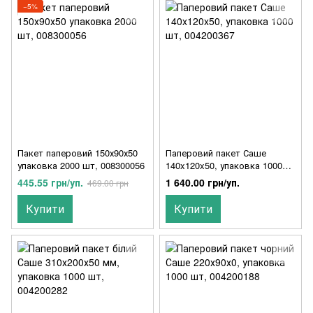
−5%
Пакет паперовий 150х90х50
Паперовий пакет Саше
упаковка 2000 шт, 008300056
140x120x50, упаковка 1000
шт, 004200367
445.55 грн/уп.
1 640.00 грн/уп.
469.00 грн
Купити
Купити