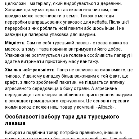
целюлози - матеріалу, який видобувається з деревини.
Завдяки цьому матеріал стає екологічно чистим, і він
швидко може перегнивати в землі. Також є методи
переробки відпрацьованих упаковок для кебаба. Після цієї
переробки з них роблять нові пакети або щось інше. І не
завжди це паперова упаковка для шаурми.
Міцність.
Сам по собі турецький лаваш - страва важка за
масою, а тому і тара повинна витримувати його добре.
Упаковка не розтягується (це головна особливість паперу) і
здатна витримати пристойну масу вантажу.
Хімічна нейтральність.
Папір не впливає на смак вмісту, це
типово. У даному випадку більш важливим є той факт, що
крафт, з якого зроблений пакетик, не піддається впливу
агресивного середовища з боку страви. А агресивне
середовище там є через особливості приготування шаурми
в закладах громадського харчування. Це основні переваги,
якими володіє кожен наш товар у компанії «Allpack».
Особливості вибору тари для турецького
лаваша
Вибирати подібний товар потрібно правильно, інакше є
ризик втратити кошти без подальшого прибутку. При виборі