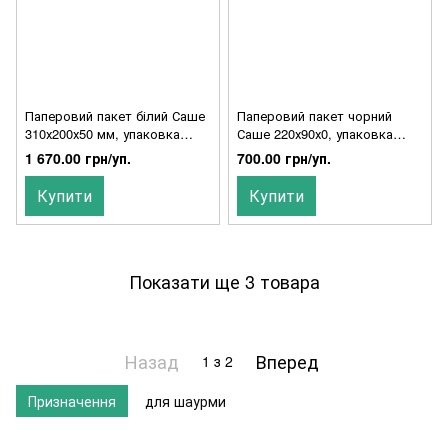
Паперовий пакет білий Саше
Паперовий пакет чорний
310х200х50 мм, упаковка
Саше 220х90х0, упаковка
1000 шт, 004200282
1000 шт, 004200188
1 670.00 грн/уп.
700.00 грн/уп.
Купити
Купити
Показати ще 3 товара
Назад
Вперед
1
з 2
Призначення
для шаурми