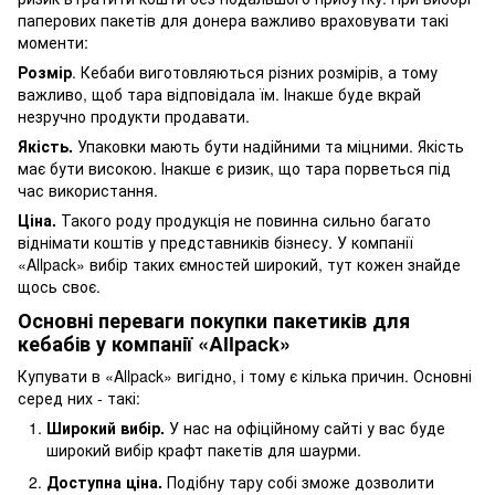
паперових пакетів для донера важливо враховувати такі
моменти:
Розмір
. Кебаби виготовляються різних розмірів, а тому
важливо, щоб тара відповідала їм. Інакше буде вкрай
незручно продукти продавати.
Якість.
Упаковки мають бути надійними та міцними. Якість
має бути високою. Інакше є ризик, що тара порветься під
час використання.
Ціна.
Такого роду продукція не повинна сильно багато
віднімати коштів у представників бізнесу. У компанії
«Allpack» вибір таких ємностей широкий, тут кожен знайде
щось своє.
Основні переваги покупки пакетиків для
кебабів у компанії «Allpack»
Купувати в «Allpack» вигідно, і тому є кілька причин. Основні
серед них - такі:
Широкий вибір.
У нас на офіційному сайті у вас буде
широкий вибір крафт пакетів для шаурми.
Доступна ціна.
Подібну тару собі зможе дозволити