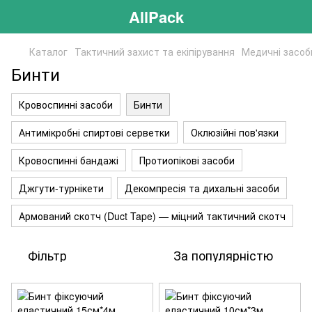
AllPack
Каталог
Тактичний захист та екіпірування
Медичні засоб
Бинти
Кровоспинні засоби
Бинти
Антимікробні спиртові серветки
Оклюзійні пов'язки
Кровоспинні бандажі
Протиопікові засоби
Джгути-турнікети
Декомпресія та дихальні засоби
Армований скотч (Duct Tape) — міцний тактичний скотч
Фільтр
За популярністю