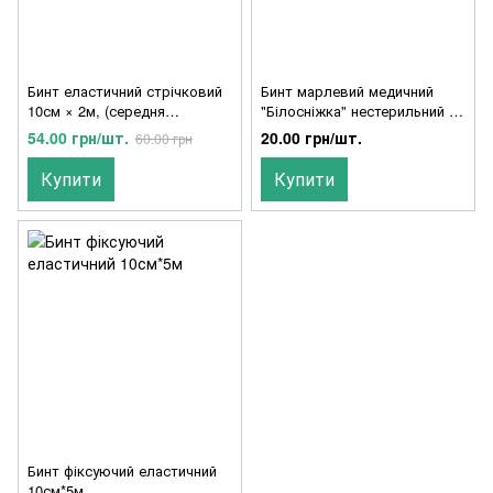
Бинт еластичний стрічковий
Бинт марлевий медичний
10см × 2м, (середня
"Білосніжка" нестерильний 7
розтяжність)
м × 14 см
54.00 грн/шт.
20.00 грн/шт.
60.00 грн
Купити
Купити
Бинт фіксуючий еластичний
10см*5м